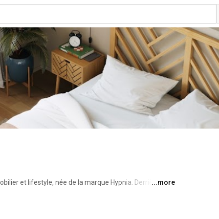
o
ier et lifestyle, née de la marque Hypnia. Derrière le 
...more
produits pensés pour durer, confortables vraiment, 
ité. Pop, impertinente et libératrice, Slome transforme 