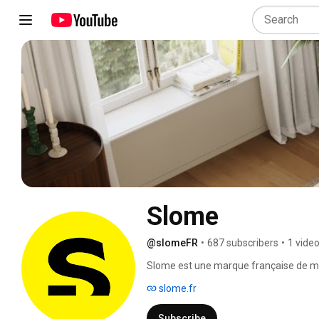
Slome
@slomeFR
•
687 subscribers
•
1 vide
Slome est une marque française de mobil
ton assumé, un vrai engagement : des 
slome.fr
accessibles sans compromis sur la qual
l'ordinaire en moments authentiques. 
Subscribe