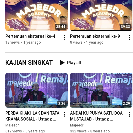
38:44
39:33
Pertemuan eksternal ke-4
Pertemuan eksternal ke-9
13 views
•
1 year ago
8 views
•
1 year ago
KAJIAN SINGKAT
Play all
2:26
2:29
PERBAIKI AKHLAK DAN TATA 
ANDAI KU PUNYA SATU DOA 
KRAMA SOSIAL - Ustadz 
MUSTAJAB - Ustadz 
Sulaiman Rasyid
Sulaiman Rasyid
Majeedr
Majeedr
612 views
•
8 years ago
332 views
•
8 years ago