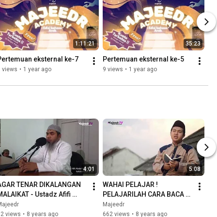
1:11:21
35:23
Pertemuan eksternal ke-7
Pertemuan eksternal ke-5
 views
•
1 year ago
9 views
•
1 year ago
4:01
5:08
AGAR TENAR DIKALANGAN 
WAHAI PELAJAR ! 
MALAIKAT - Ustadz Afifi 
PELAJARILAH CARA BACA 
Abdul Wadud, BA
AL QUR'AN - Ustadz Hasim 
Majeedr
Majeedr
Ikhwanuddin
72 views
•
8 years ago
662 views
•
8 years ago