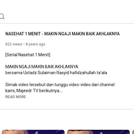
NASEHAT 1 MENIT - MAKIN NGAJI MAKIN BAIK AKHLAKNYA
822 views
8 years ago
[Serial Nasehat 1 Menit]

MAKIN NGAJI MAKIN BAIK AKHLAKNYA

bersama Ustadz Sulaiman Rasyid hafidzahullah ta'ala

Simak video tersebut dan tunggu video-video dari channel 
kami, Majeedr TV berikutnya.

READ MORE
Barakallahu fiikum

.

Kesempatan untuk ikut berdonasi masih terbuka lebar

.

Bagi saudara/saudari yang hendak ikut mendukung dengan 
harta dapat mendonasikannya melalui rekening Majeedr 