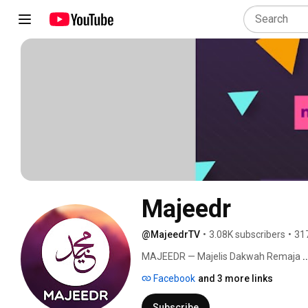
Majeedr
@MajeedrTV
•
3.08K subscribers
•
31
MAJEEDR — Majelis Dakwah Remaja 
.
Facebook
and 3 more links
Subscribe