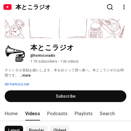
本とこラジオ
本とこラジオ
@hontocoradio
1.7K subscribers
•
136 videos
チャンネル登録お願いします。本をめぐって西へ東へ。本とこラジオのお時
間です。 
...more
hontoco.net
Subscribe
Home
Videos
Podcasts
Playlists
Search
Latest
Popular
Oldest