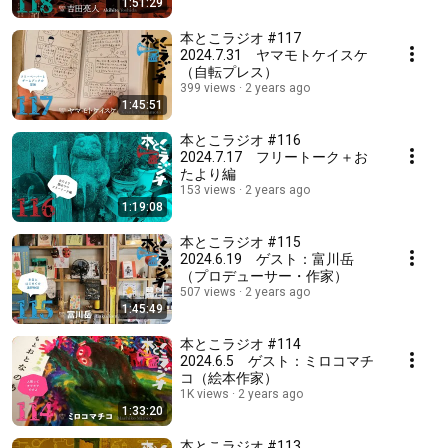
1:51:29
本とこラジオ #117
2024.7.31 ヤマモトケイスケ
（自転プレス）
399 views
2 years ago
1:45:51
本とこラジオ #116
2024.7.17 フリートーク＋お
たより編
153 views
2 years ago
1:19:08
本とこラジオ #115
2024.6.19 ゲスト：富川岳
（プロデューサー・作家）
507 views
2 years ago
1:45:49
本とこラジオ #114
2024.6.5 ゲスト：ミロコマチ
コ（絵本作家）
1K views
2 years ago
1:33:20
本とこラジオ #113