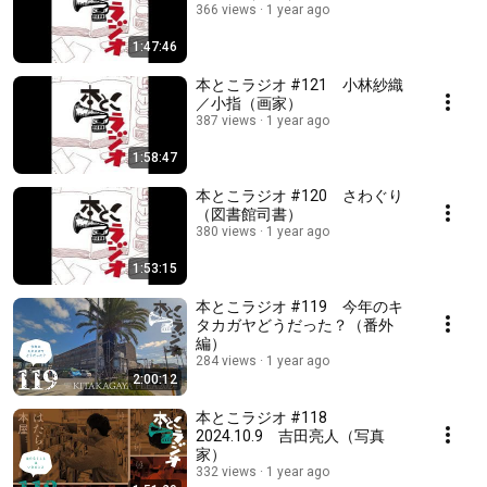
366 views
1 year ago
1:47:46
本とこラジオ #121 小林紗織
／小指（画家）
387 views
1 year ago
1:58:47
本とこラジオ #120 さわぐり
（図書館司書）
380 views
1 year ago
1:53:15
本とこラジオ #119 今年のキ
タカガヤどうだった？（番外
編）
284 views
1 year ago
2:00:12
本とこラジオ #118
2024.10.9 吉田亮人（写真
家）
332 views
1 year ago