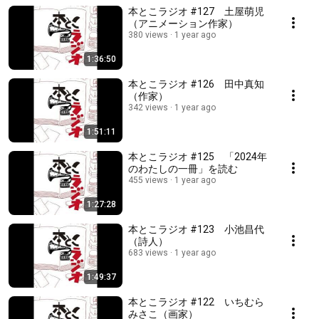
本とこラジオ #127 土屋萌児
（アニメーション作家）
380 views
1 year ago
1:36:50
本とこラジオ #126 田中真知
（作家）
342 views
1 year ago
1:51:11
本とこラジオ #125 「2024年
のわたしの一冊」を読む
455 views
1 year ago
1:27:28
本とこラジオ #123 小池昌代
（詩人）
683 views
1 year ago
1:49:37
本とこラジオ #122 いちむら
みさこ（画家）