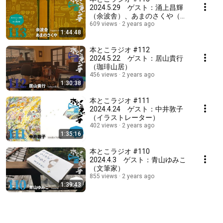
2024.5.29 ゲスト：涌上昌輝
（余波舎）、あまのさくや（作
家・エッセイスト）
609 views
2 years ago
1:44:48
本とこラジオ #112
2024.5.22 ゲスト：居山貴行
（珈琲山居）
456 views
2 years ago
1:30:38
本とこラジオ #111
2024.4.24 ゲスト：中井敦子
（イラストレーター）
402 views
2 years ago
1:35:16
本とこラジオ #110
2024.4.3 ゲスト：青山ゆみこ
（文筆家）
855 views
2 years ago
1:39:43