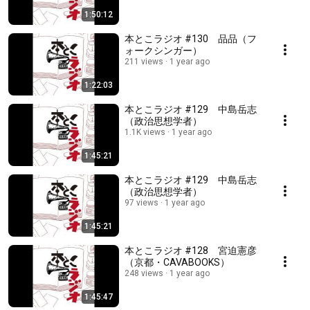
1:50:12
本とこラジオ #130 品品（フ
ォークシンガー）
211 views
1 year ago
1:22:03
本とこラジオ #129 中島岳志
（政治思想学者）
1.1K views
1 year ago
1:45:21
本とこラジオ #129 中島岳志
（政治思想学者）
97 views
1 year ago
1:45:21
本とこラジオ #128 宮迫憲彦
（京都・CAVABOOKS）
248 views
1 year ago
1:45:47