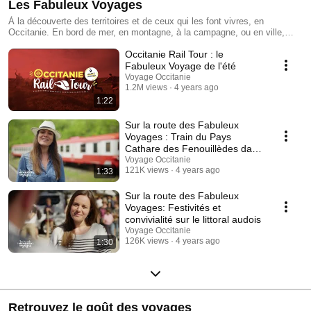
Les Fabuleux Voyages
À la découverte des territoires et de ceux qui les font vivres, en
Occitanie. En bord de mer, en montagne, à la campagne, ou en ville,
partez en mode slow sur la route des Fabuleux Voyages. Allez à la
Occitanie Rail Tour : le
rencontre de ceux qui y vivent et façonnent cette région où le sens de
l’hospitalité et de la convivialité prennent une dimension toute
Fabuleux Voyage de l'été
particulière. Avec son exceptionnelle richesse culturelle et naturelle, des
Voyage Occitanie
activités de pleine nature à foison, la destination Occitanie Sud de
1.2M views
4 years ago
France est une invitation permanente au voyage. En savoir plus :
1:22
https://www.tourisme-occitanie.com/destinations/fabuleux-voyages/en-
train/
Sur la route des Fabuleux
Voyages : Train du Pays
Cathare des Fenouillèdes dans
l’Aude
Voyage Occitanie
121K views
4 years ago
1:33
Sur la route des Fabuleux
Voyages: Festivités et
convivialité sur le littoral audois
Voyage Occitanie
126K views
4 years ago
1:30
Retrouvez le goût des voyages