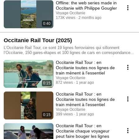
Offline: the web series made in
Occitanie with Philippe Gougler
Voyage Occitanie
173K views
2 months ago
0:40
Occitanie Rail Tour (2025)
L’Occitanie Rail Tour, ce sont 19 lignes ferroviaires qui sillonnent
l’Occitanie, 150 gares-étapes et 100 lignes de cars en correspondance !
Découvrez les lignes de l'Occitanie Rail Tour, avec leurs étapes, leurs
Occitanie Rail Tour : en
paysages, leurs ambiances, et préparez-vous pour une belle aventure en
train à travers l'Occitanie. Le Pass Occitanie Rail Tour est votre sésame
Occitanie toutes nos lignes de
pour voyager en illimité pendant 2 à 6 jours dans toute l'Occitanie. Ce
train mènent à l'essentiel
billet est valable à bord des trains régionaux liO à partir de 20€ (pour 2
Voyage Occitanie
jours de voyage). Il s’adresse à tous quel que soit l'âge. Il fonctionne
872 views
1 year ago
0:15
toute l’année, tous les jours. Pour en savoir plus sur l'Occitanie Rail Tour
: www.occitanie-rail-tour.com
Occitanie Rail Tour : en
Occitanie toutes nos lignes de
train mènent à l'essentiel
Voyage Occitanie
399 views
1 year ago
0:15
Occitanie Rail Tour : en
Occitanie chaque voyageur
peut faire bouger les lignes