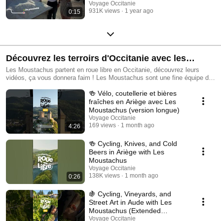
Voyage Occitanie
931K views
1 year ago
0:15
Découvrez les terroirs d'Occitanie avec les
Moustachus
Les Moustachus partent en roue libre en Occitanie, découvrez leurs
vidéos, ça vous donnera faim ! Les Moustachus sont une fine équipe de
trois bons vivants, ambassadeurs de réjouissances gustatives et
🍻 Vélo, coutellerie et bières
dénicheurs de savoir-faire locaux. L’Occitanie a pris au mot leur folie
curieuse et s’est proposée comme terrain de jeu. Une seule consigne :
fraîches en Ariège avec Les
partir en roue libre ! A travers 8 vidéos sincère de notre Occitanie, si
Moustachus (version longue)
pleine de vie, ils partagent avec vous un avant-goût du bonheur.
Voyage Occitanie
169 views
1 month ago
4:26
🍻 Cycling, Knives, and Cold
Beers in Ariège with Les
Moustachus
Voyage Occitanie
138K views
1 month ago
0:26
🍇 Cycling, Vineyards, and
Street Art in Aude with Les
Moustachus (Extended
Version)
Voyage Occitanie