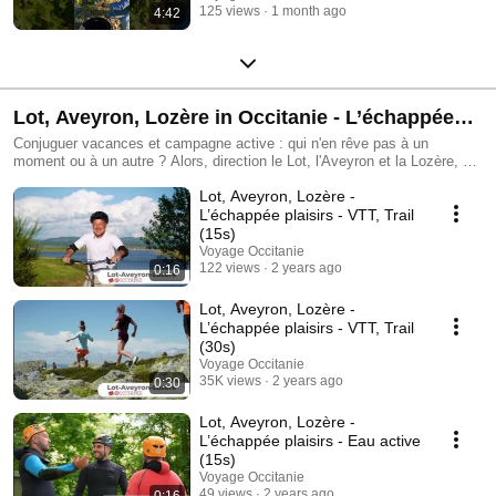
125 views
1 month ago
4:42
Lot, Aveyron, Lozère in Occitanie - L’échappée
plaisirs
Conjuguer vacances et campagne active : qui n'en rêve pas à un
moment ou à un autre ? Alors, direction le Lot, l'Aveyron et la Lozère, en
Occitanie. Des chemins légendaires, des loisirs de pleine nature à foison
Lot, Aveyron, Lozère -
et des rencontres inattendues, sous le signe de la convivialité et de
l'hospitalité. Alors, n'attendez plus, partez en voyage vers les grands
L’échappée plaisirs - VTT, Trail
horizons !
(15s)
Voyage Occitanie
122 views
2 years ago
0:16
Lot, Aveyron, Lozère -
L’échappée plaisirs - VTT, Trail
(30s)
Voyage Occitanie
35K views
2 years ago
0:30
Lot, Aveyron, Lozère -
L’échappée plaisirs - Eau active
(15s)
Voyage Occitanie
49 views
2 years ago
0:16