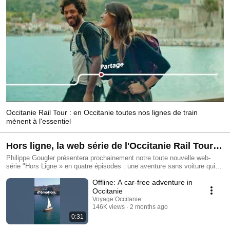
Occitanie Rail Tour : en Occitanie toutes nos lignes de train
mènent à l'essentiel
Hors ligne, la web série de l'Occitanie Rail Tour
(2026)
Philippe Gougler présentera prochainement notre toute nouvelle web-
série "Hors Ligne » en quatre épisodes : une aventure sans voiture qui
va vous en mettre plein les yeux !
Offline: A car-free adventure in
Occitanie
Voyage Occitanie
146K views
2 months ago
0:31