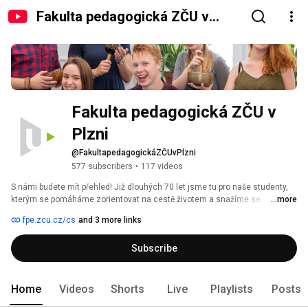
Fakulta pedagogická ZČU v
Plzni
Fakulta pedagogická ZČU v 
Plzni
@FakultapedagogickáZČUvPlzni
577 subscribers
•
117 videos
S námi budete mít přehled! Již dlouhých 70 let jsme tu pro naše studenty, 
kterým se pomáháme zorientovat na cestě životem a snažíme se 
...more
poskytovat jim tu nejlepší výbavu pro budoucí život. 💚 
fpe.zcu.cz/cs
and 3 more links
Subscribe
Home
Videos
Shorts
Live
Playlists
Posts