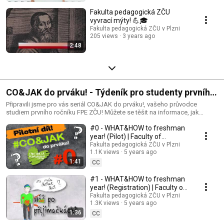
Fakulta pedagogická ZČU
vyvrací mýty! 💪🎓
Fakulta pedagogická ZČU v Plzni
205 views
3 years ago
2:48
CO&JAK do prváku! - Týdeník pro studenty prvního
ročníku!
Připravili jsme pro vás seriál CO&JAK do prváku!, vašeho průvodce
studiem prvního ročníku FPE ZČU! Můžete se těšit na informace, jak
postupovat, abyste úspěšně nastartovali své studium. Dozvíte se skvělé
#0 - WHAT&HOW to freshman
tipy a rady, které se vám jistě budou hodit.
year! (Pilot) | Faculty of
Education UWB
Fakulta pedagogická ZČU v Plzni
1.1K views
5 years ago
1:41
CC
#1 - WHAT&HOW to freshman
year! (Registration) | Faculty of
Education UWB
Fakulta pedagogická ZČU v Plzni
1.3K views
5 years ago
1:36
CC