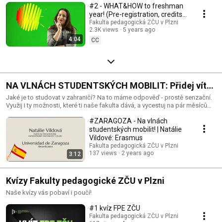
#2 - WHAT&HOW to freshman
year! (Pre-registration, credits) |
Faculty of Education UWB
Fakulta pedagogická ZČU v Plzni
2.3K views
5 years ago
4:04
CC
NA VLNÁCH STUDENTSKÝCH MOBILIT: Přidej vítr
do plachet a vyjeď na svojí stáž do zahraničí
Jaké je to studovat v zahraničí? Na to máme odpověď - prostě senzační.
Využij i ty možnosti, které ti naše fakulta dává, a vycestuj na pár měsíců
studovat na zahraniční univerzitu. Je to zkušenost k nezaplacení a o tom
#ZARAGOZA - Na vlnách
ví své i naše studentky a naši studenti. Mrkni na jejich story a vyjeď do
zahraničí studovat. Máme dostatek míst pro každého!
studentských mobilit! | Natálie
Vildové: Erasmus
Fakulta pedagogická ZČU v Plzni
137 views
2 years ago
3:12
Kvízy Fakulty pedagogické ZČU v Plzni
Naše kvízy vás pobaví i poučí!
#1 kvíz FPE ZČU
Fakulta pedagogická ZČU v Plzni