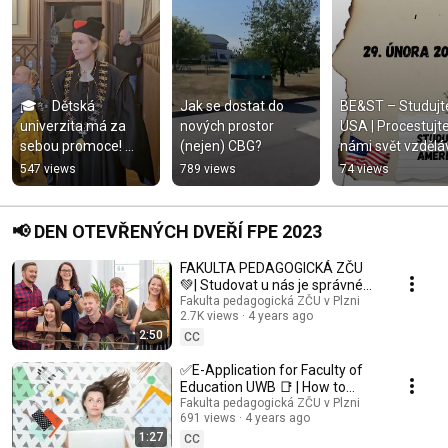
🎓✨ Dětská 
Jak se dostat do 
BE&ST – Studujte
univerzita má za 
nových prostor 
USA | Procestujte 
sebou promoce! 
(nejen) CBG?
námi svět vzděláv
DĚKUJEME všem 
✈️ | Fakulta 
547 views
789 views
74 views
malým badatelkám 
pedagogická ZČ
a badatelům a 
GRATULUJEME💚
📢 DEN OTEVŘENÝCH DVEŘÍ FPE 2023
FAKULTA PEDAGOGICKÁ ZČU
💚| Studovat u nás je správné
rozhodnutí, my jsme
Fakulta pedagogická ZČU v Plzni
2.7K views
4 years ago
FAKTCOOLTA© PEDAGOGICKÁ!
2:50
💚
CC
✅E-Application for Faculty of
Education UWB 📑 | How to
apply for studies? 💚
Fakulta pedagogická ZČU v Plzni
691 views
4 years ago
1:27
CC