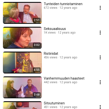
Tunteiden tunnistaminen
672 views
12 years ago
2:51
Seksuaalisuus
1K views
12 years ago
3:02
Ristiriidat
456 views
12 years ago
4:55
Vanhemmuuden haasteet
442 views
12 years ago
3:48
Sitoutuminen
451 views
12 years ago