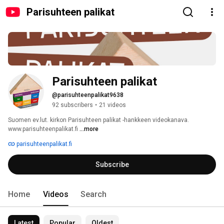
Parisuhteen palikat
Parisuhteen palikat
@parisuhteenpalikat9638
92 subscribers
•
21 videos
Suomen ev.lut. kirkon Parisuhteen palikat -hankkeen videokanava. 
www.parisuhteenpalikat.fi 
...more
parisuhteenpalikat.fi
Subscribe
Home
Videos
Search
Latest
Popular
Oldest