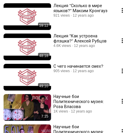
Лекция "Сколько в мире
языков?" Максим Кронгауз
921 views
12 years ago
59:12
Лекция "Как устроена
флэшка?" Алексей Рубцов
4.6K views
12 years ago
48:18
С чего начинается смех?
905 views
12 years ago
49:10
Научные бои
Политехнического музея:
Роза Власова
1K views
12 years ago
7:15
Научные бои
Политехнического музея: