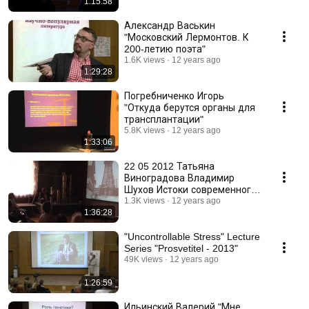
1:15:58
Александр Васькин
"Московский Лермонтов. К
200-летию поэта"
1.6K views
12 years ago
1:29:28
Погребниченко Игорь
"Откуда берутся органы для
трансплантации"
5.8K views
12 years ago
1:33:06
22 05 2012 Татьяна
Виноградова Владимир
Шухов Истоки современного
промышленного дизайна
1.3K views
12 years ago
1:36:28
"Uncontrollable Stress" Lecture
Series "Prosvetitel - 2013"
49K views
12 years ago
1:26:59
Ильинский Валерий "Мне