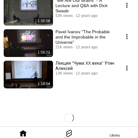
"We Are Our Brains" - A
Lecture and Q&A with Dick
Swaab
53K views
12 years ago
1:36:58
Pavel Ivanov "The Probable
and the Improbable in the
Universe"
21K views
12 years ago
1:58:21
Лекция "Чума XX века" Утин
Алексей
13K views
12 years ago
1:18:04
Library