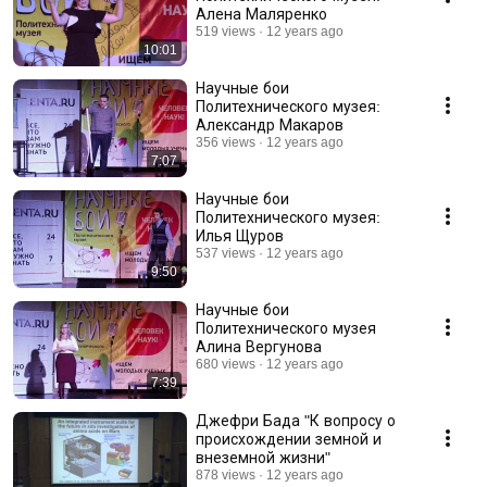
Алена Маляренко
519 views
12 years ago
10:01
Научные бои
Политехнического музея:
Александр Макаров
356 views
12 years ago
7:07
Научные бои
Политехнического музея:
Илья Щуров
537 views
12 years ago
9:50
Научные бои
Политехнического музея
Алина Вергунова
680 views
12 years ago
7:39
Джефри Бада "К вопросу о
происхождении земной и
внеземной жизни"
878 views
12 years ago