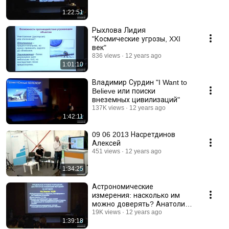
1:22:51
Рыхлова Лидия
"Космические угрозы, XXI
век"
836 views
12 years ago
1:01:10
Владимир Сурдин "I Want to
Believe или поиски
внеземных цивилизаций"
137K views
12 years ago
1:42:11
09 06 2013 Насретдинов
Алексей
451 views
12 years ago
1:34:25
Астрономические
измерения: насколько им
можно доверять? Анатолий
Засов
19K views
12 years ago
1:39:18