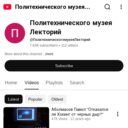
Политехнического музея
Лекторий
Политехнического музея 
Лекторий
@ПолитехническогомузеяЛекторий
7.63K subscribers
•
112 videos
More about this channel
...more
Subscribe
Home
Videos
Playlists
Search
Latest
Popular
Oldest
Аболмасов Павел "Отказался
ли Хокинг от черных дыр?"
47K views
12 years ago