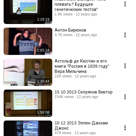
плевать? Будущее
генетических тестов"
1.8K views
12 years ago
1:19:19
Антон Бирюков
4.7K views
12 years ago
1:05:34
Астольф де Кюстин и его
книга "Россия в 1839 году"
Вера Мильчина
22K views
12 years ago
1:30:44
15 10 2013 Селуянов Виктор
154K views
12 years ago
1:58:00
10 12 2013 Эллен Данхам
Джонс
479 views
12 years ago