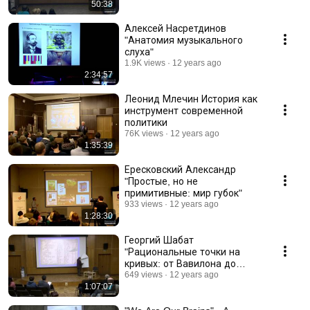
50:38
Алексей Насретдинов
"Анатомия музыкального
слуха"
1.9K views
12 years ago
2:34:57
Леонид Млечин История как
инструмент современной
политики
76K views
12 years ago
1:35:39
Ересковский Александр
"Простые, но не
примитивные: мир губок"
933 views
12 years ago
1:28:30
Георгий Шабат
"Рациональные точки на
кривых: от Вавилона до
наших дней"
649 views
12 years ago
1:07:07