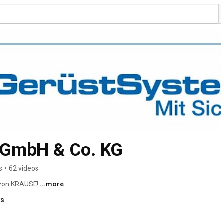
GmbH & Co. KG
s
•
62 videos
von KRAUSE! 
...more
ks