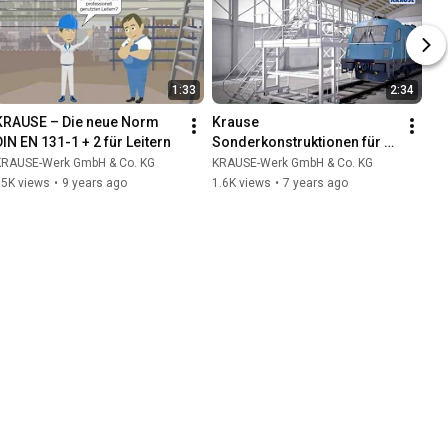
1:33
2:34
KRAUSE – Die neue Norm 
Krause 
DIN EN 131-1 + 2 für Leitern
Sonderkonstruktionen für 
Bus, Bahn & Nutzfahrzeuge
KRAUSE-Werk GmbH & Co. KG
KRAUSE-Werk GmbH & Co. KG
15K views
•
9 years ago
1.6K views
•
7 years ago