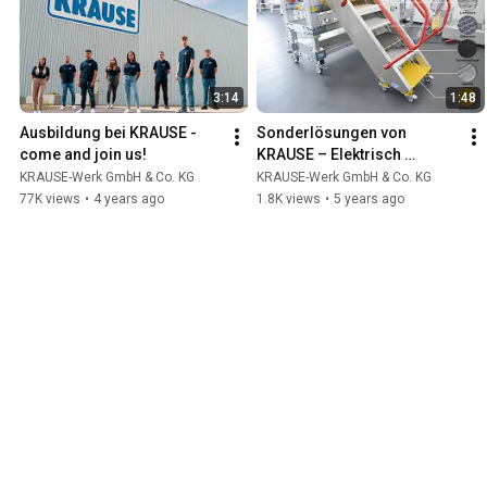
3:14
1:48
Ausbildung bei KRAUSE - 
Sonderlösungen von 
come and join us!
KRAUSE – Elektrisch 
höhenverstellbare 
KRAUSE-Werk GmbH & Co. KG
KRAUSE-Werk GmbH & Co. KG
Arbeitsplattform mit 
77K views
•
4 years ago
1.8K views
•
5 years ago
Konturanpassung