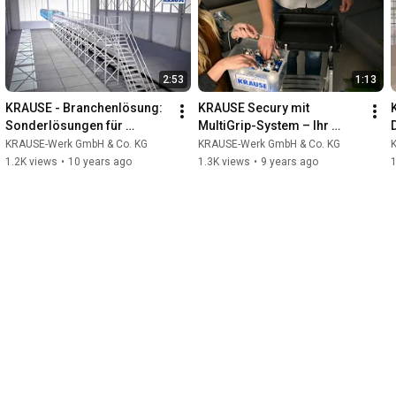
2:53
1:13
KRAUSE - Branchenlösung: 
KRAUSE Secury mit 
Sonderlösungen für 
MultiGrip-System – Ihr 
Schienenfahrzeuge
Weihnachtshelfer
KRAUSE-Werk GmbH & Co. KG
KRAUSE-Werk GmbH & Co. KG
1.2K views
•
10 years ago
1.3K views
•
9 years ago