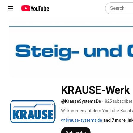
KRAUSE-Werk 
@KrauseSystemsDe
•
825 subscriber
Willkommen auf dem YouTube-Kanal 
krause-systems.de
and 7 more lin
Subscribe