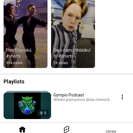
Ples Chemiků 
Dej k nám přihlášku! 
#shorts
💯 #shorts
994 views
1K views
Playlists
Gympio Podcast
Střední průmyslová škola chemická a Gymnáziu
5
Library