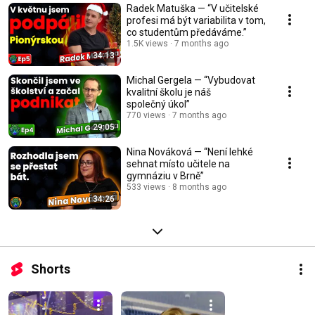
Radek Matuška — “V učitelské
profesi má být variabilita v tom,
co studentům předáváme.”
1.5K views
7 months ago
34:13
Michal Gergela — “Vybudovat
kvalitní školu je náš
společný úkol”
770 views
7 months ago
29:05
Nina Nováková — “Není lehké
sehnat místo učitele na
gymnáziu v Brně”
533 views
8 months ago
34:26
Shorts