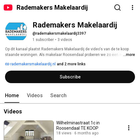
Rademakers Makelaardij
Rademakers Makelaardij
@rademakersmakelaardij3397
1 subscriber
•
3 videos
Op dit kanaal plaatst Rademakers Makelaardij de video's van de te koop 
staande woningen. Als makelaar Roosendaal proberen we zo een nog 
...more
duidelijker beeld van huizen weer te geven. 
rademakersmakelaardij.nl
and 2 more links
Subscribe
Home
Videos
Search
Videos
Wilhelminastraat 1c in
Roosendaal TE KOOP
18 views
6 months ago