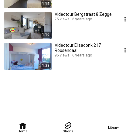
1:14
Videotour Bergstraat 8 Zegge
75 views
6 years ago
1:10
Videotour Elisadonk 217
Roosendaal
95 views
6 years ago
1:28
Library
Home
Shorts