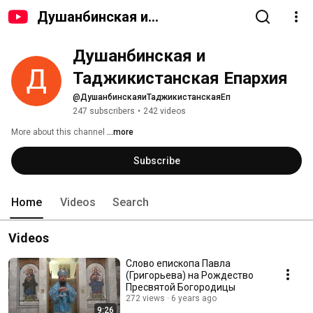
Душанбинская и
Таджикистанская Епархия
Душанбинская и 
Таджикистанская Епархия
@ДушанбинскаяиТаджикистанскаяЕп
247 subscribers
•
242 videos
More about this channel
...more
Subscribe
Home
Videos
Search
Videos
Слово епископа Павла
(Григорьева) на Рождество
Пресвятой Богородицы
272 views
6 years ago
9:26