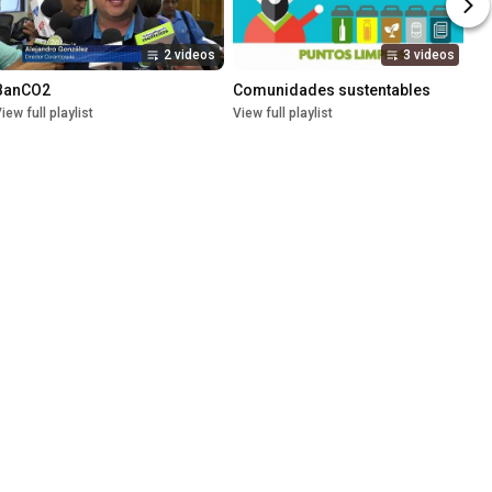
2 videos
3 videos
BanCO2
Comunidades sustentables
iew full playlist
View full playlist