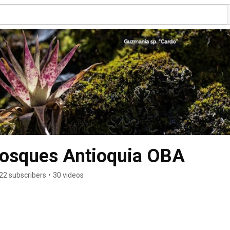
Bosques Antioquia OBA
22 subscribers
•
30 videos