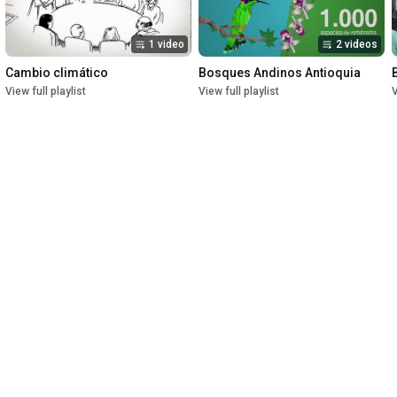
1 video
2 videos
Cambio climático
Bosques Andinos Antioquia
View full playlist
View full playlist
V