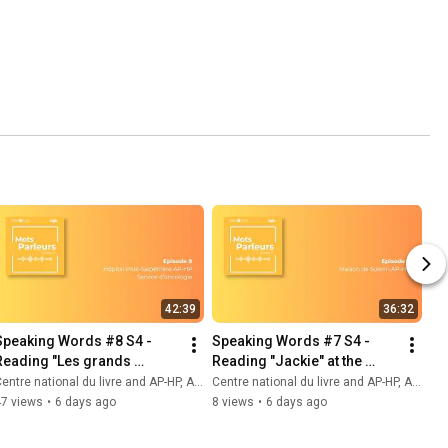
42:39
36:32
Speaking Words #8 S4 - 
Speaking Words #7 S4 - 
Reading "Les grands 
Reading "Jackie" at the 
espaces" at Pitié-
Maison de Solenn AP-HP
ntre national du livre and AP-HP, Assistance Publique - Hôpitaux de Paris
Centre national du livre and AP-HP, Assistance Publique - Hôpitaux de Paris
Salpêtrière Hospital AP-HP
47 views
•
6 days ago
8 views
•
6 days ago