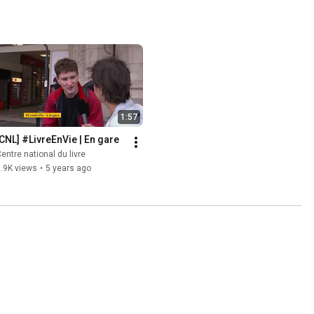
1:57
[CNL] #LivreEnVie | En gare
entre national du livre
.9K views
•
5 years ago