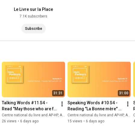
Le Livre sur la Place
7.1K subscribers
Subscribe
31:31
31:00
Talking Words #11 S4 - 
Speaking Words #10 S4 - 
Read "May those who are far 
Reading "La Bonne mère" at 
away return" at Bichat 
Louis-Mourier Hospital AP-
Centre national du livre and AP-HP, Assistance Publique - Hôpitaux de Paris
Centre national du livre and AP-HP, Assistance Publique - Hôpitaux de Paris
Ce
Hospital AP-HP
HP
26 views
•
6 days ago
15 views
•
6 days ago