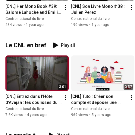
[CNL] Her Mono Book #39: 
[CNL] Son Livre Mono # 38 : 
Salomé Lahoche and Emilie 
Julien Perez
Gleason
Centre national du livre
Centre national du livre
234 views
•
1 year ago
190 views
•
1 year ago
Le CNL en bref
Play all
3:01
0:57
[CNL] Entrez dans l'Hôtel 
[CNL] Tuto : Créer son 
d'Avejan : les coulisses du 
compte et déposer une 
Centre national du livre !
demande d’aide sur le site 
Centre national du livre
Centre national du livre
du CNL
7.6K views
•
4 years ago
969 views
•
5 years ago