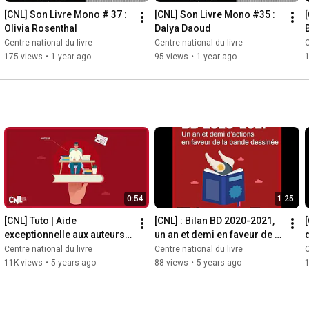
[CNL] Son Livre Mono # 37 : 
[CNL] Son Livre Mono #35 : 
Olivia Rosenthal
Dalya Daoud
Centre national du livre
Centre national du livre
C
175 views
•
1 year ago
95 views
•
1 year ago
0:54
1:25
[CNL] Tuto | Aide 
[CNL] : Bilan BD 2020-2021, 
exceptionnelle aux auteurs : 
un an et demi en faveur de la 
comment procéder ?
BD
Centre national du livre
Centre national du livre
C
11K views
•
5 years ago
88 views
•
5 years ago
1