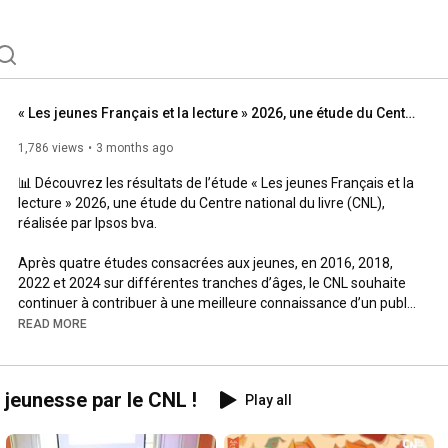
« Les jeunes Français et la lecture » 2026, une étude du Centre national du livre
1,786 views
3 months ago
📊 Découvrez les résultats de l’étude « Les jeunes Français et la 
lecture » 2026, une étude du Centre national du livre (CNL), 
réalisée par Ipsos bva.

Après quatre études consacrées aux jeunes, en 2016, 2018, 
2022 et 2024 sur différentes tranches d’âges, le CNL souhaite 
continuer à contribuer à une meilleure connaissance d’un public 
essentiel pour le secteur du livre, en interrogeant une nouvelle 
READ MORE
fois les jeunes âgés de 7 à 19 ans.

🎯 Ce baromètre a pour objectifs de mesurer, sur la durée, les 
pratiques et les perceptions des actuelles des jeunes Français 
a jeunesse par le CNL !
Play all
en matière de lecture, de comprendre ce qui les incite ou, au 
contraire, les freine à lire des livres et d’identifier les leviers qui 
les amènent ou les amèneraient à la lecture. 
