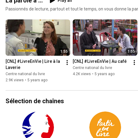
La parole à ...
Play all
Passionnés de lecture, partout et tout le temps, on vous donne la parole
1:55
1:55
[CNL] #LivreEnVie | Lire à la 
[CNL] #LivreEnVie | Au café
Laverie
Centre national du livre
Centre national du livre
4.2K views
•
5 years ago
2.9K views
•
5 years ago
Sélection de chaînes