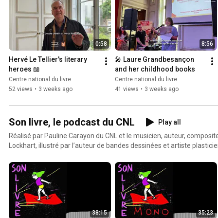
0:58
8:56
Hervé Le Tellier's literary 
🎤 Laure Grandbesançon 
heroes 📖
and her childhood books
Centre national du livre
Centre national du livre
52 views
•
3 weeks ago
41 views
•
3 weeks ago
Son livre, le podcast du CNL
Play all
Réalisé par Pauline Carayon du CNL et le musicien, auteur, composite
Lockhart, illustré par l’auteur de bandes dessinées et artiste plastici
podcast du CNL explore les racines de la création littéraire et vous g
littéraire ! Découvrez notre sélection !
38:15
35:23