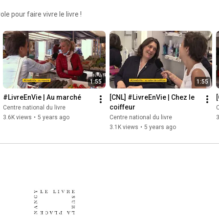
 pour faire vivre le livre !
1:55
1:55
#LivreEnVie | Au marché
[CNL] #LivreEnVie | Chez le 
coiffeur
Centre national du livre
C
3.6K views
•
5 years ago
Centre national du livre
3
3.1K views
•
5 years ago