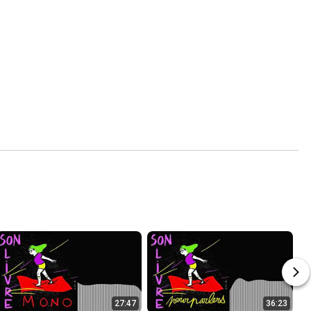
27:47
36:23