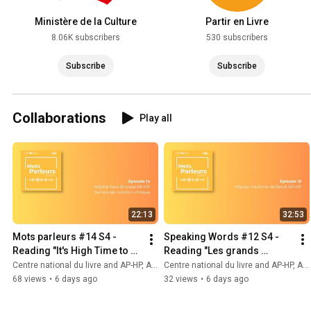
Ministère de la Culture
Partir en Livre
8.06K subscribers
530 subscribers
Subscribe
Subscribe
Collaborations
Play all
22:13
32:53
Mots parleurs #14 S4 - 
Speaking Words #12 S4 - 
Reading "It's High Time to 
Reading "Les grands 
Rekindle the Stars" at Paul-
espaces" at the Berck AP-HP 
Centre national du livre and AP-HP, Assistance Publique - Hôpitaux de Paris
Centre national du livre and AP-HP, Assistance Publique - Hôpitaux de Paris
Brousse Hospital
Maritime Hospital
68 views
•
6 days ago
32 views
•
6 days ago