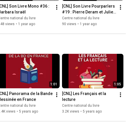
[CNL] Son Livre Mono #36 : 
[CNL] Son Livre Pourparlers 
Barbara Israël
#19 : Pierre Deram et Julien 
Blanc Gras
entre national du livre
Centre national du livre
148 views
•
1 year ago
90 views
•
1 year ago
1:01
1:05
[CNL] Panorama de la Bande 
[CNL] Les Français et la 
dessinée en France
lecture
entre national du livre
Centre national du livre
.4K views
•
5 years ago
3.2K views
•
5 years ago