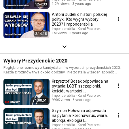
1.2M views
3 years ago
1:54:33
Antoni Dudek o historii polskiej
polityki. Kto wygra wybory
2023? | Imponderabilia
Imponderabilia - Karol Paciorek
1M views
3 years ago
2:14:18
Wybory Prezydenckie 2020
Pogłębione rozmowy z kandydatami w wyborach prezydenckich 2020.
Każda z rozmów trwa około godziny i nie została w żaden sposób
edytowana.
Krzysztof Bosak odpowiada na
pytania: LGBT, szczepionki,
kościół, wartości |
Imponderabilia #92
Imponderabilia - Karol Paciorek
990K views
6 years ago
1:08:51
Szymon Hołownia odpowiada
na pytania: koronawirus, wiara,
aborcja, ekologia |
Imponderabilia #94
Imponderabilia - Karol Paciorek