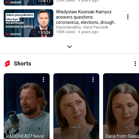
535K views
6 years ago
1:14:17
Władysław Kosiniak-Kamysz
answers questions:
coronavirus, elections, drought |
Imponderabilia #102
Imponderabilia - Karol Paciorek
180K views
6 years ago
1:11:24
Shorts
RADIOHEAD? Never 
Daria from Silesia