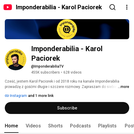
Imponderabilia - Karol Paciorek
Imponderabilia - Karol 
Paciorek
@ImponderabiliaTV
455K subscribers
•
628 videos
Cześć, jestem Karol Paciorek i od 2018 roku na kanale Imponderabilia 
prowadzę z gośćmi długie i szczere rozmowy. Zapraszam do siebie osoby 
...more
z różnych światów: czasem to politycy, celebryci, czasem mniej znani 
Instagram
and 1 more link
naukowcy, bądź specjaliści w wąskich dziedzinach. 
Subscribe
Home
Videos
Shorts
Podcasts
Playlists
Pos