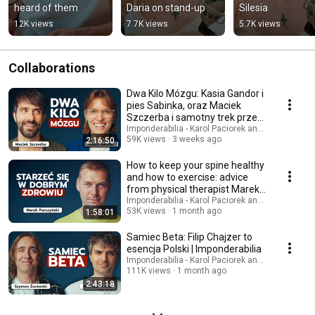
heard of them
Daria on stand-up
Silesia
12K views
7.7K views
5.7K views
Collaborations
Dwa Kilo Mózgu: Kasia Gandor i
pies Sabinka, oraz Maciek
Szczerba i samotny trek przez
USA | Impo
Imponderabilia - Karol Paciorek and 2 more
59K views
3 weeks ago
2:16:50
How to keep your spine healthy
and how to exercise: advice
from physical therapist Marek
Purczyńs...
Imponderabilia - Karol Paciorek and Marek Purcz
53K views
1 month ago
1:58:01
Samiec Beta: Filip Chajzer to
esencja Polski | Imponderabilia
Imponderabilia - Karol Paciorek and SAMIEC B
111K views
1 month ago
2:43:18