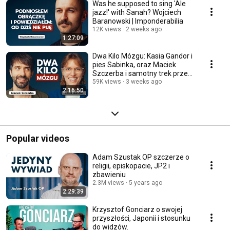
Was he supposed to sing 'Ale
jazz!' with Sanah? Wojciech
Baranowski | Imponderabilia
12K views
2 weeks ago
1:27:09
Dwa Kilo Mózgu: Kasia Gandor i
pies Sabinka, oraz Maciek
Szczerba i samotny trek przez
USA | Impo
59K views
3 weeks ago
2:16:50
Popular videos
Adam Szustak OP szczerze o
religii, episkopacie, JP2 i
zbawieniu
2.3M views
5 years ago
2:29:39
Krzysztof Gonciarz o swojej
przyszłości, Japonii i stosunku
do widzów.