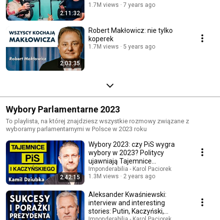
1.7M views
7 years ago
2:11:32
Robert Makłowicz: nie tylko
koperek
1.7M views
5 years ago
2:03:35
Wybory Parlamentarne 2023
To playlista, na której znajdziesz wszystkie rozmowy związane z
wyboramy parlamentarnymi w Polsce w 2023 roku
Wybory 2023: czy PiS wygra
wybory w 2023? Politycy
ujawniają Tajemnice
Kaczyńskiego! Kamil Dziubka
Imponderabilia - Karol Paciorek
1.3M views
2 years ago
2:42:15
Aleksander Kwaśniewski:
interview and interesting
stories: Putin, Kaczyński,
Wałęsa and others | ...
Imponderabilia - Karol Paciorek