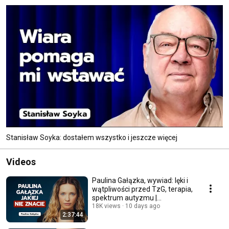
Stanisław Soyka: dostałem wszystko i jeszcze więcej
Videos
Paulina Gałązka, wywiad: lęki i
wątpliwości przed TzG, terapia,
spektrum autyzmu |
Imponderabilia
18K views
10 days ago
2:37:44