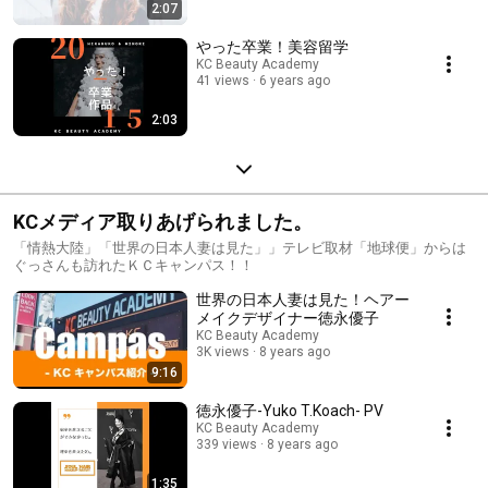
2:07
やった卒業！美容留学
KC Beauty Academy
41 views
6 years ago
2:03
KCメディア取りあげられました。
「情熱大陸」「世界の日本人妻は見た」」テレビ取材「地球便」からは
ぐっさんも訪れたＫＣキャンパス！！
世界の日本人妻は見た！ヘアー
メイクデザイナー徳永優子
KC Beauty Academy
3K views
8 years ago
9:16
徳永優子-Yuko T.Koach- PV
KC Beauty Academy
339 views
8 years ago
1:35