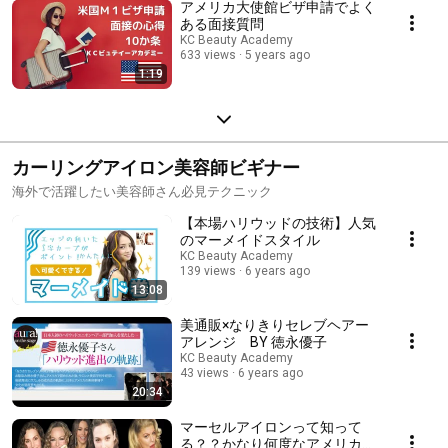
アメリカ大使館ビザ申請でよく
ある面接質問
KC Beauty Academy
633 views
5 years ago
1:19
カーリングアイロン美容師ビギナー
海外で活躍したい美容師さん必見テクニック
【本場ハリウッドの技術】人気
のマーメイドスタイル
KC Beauty Academy
139 views
6 years ago
13:08
美通販×なりきりセレブヘアー
アレンジ BY 徳永優子
KC Beauty Academy
43 views
6 years ago
20:34
マーセルアイロンって知って
る？？かなり何度なアメリカ式