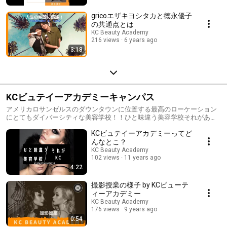
gricoエザキヨシタカと徳永優子
の共通点とは
KC Beauty Academy
216 views
6 years ago
3:18
KCビュテイーアカデミーキャンパス
アメリカロサンゼルスのダウンタウンに位置する最高のローケーション
にとてもダイバーシティな美容学校！！ひと味違う美容学校それがあな
たの価値観
KCビュテイーアカデミーってど
んなとこ？
KC Beauty Academy
102 views
11 years ago
4:22
撮影授業の様子 by KCビューテ
ィーアカデミー
KC Beauty Academy
176 views
9 years ago
0:54