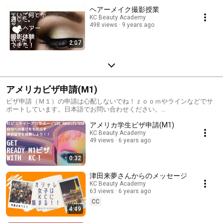
ヘアーメイク撮影授業
KC Beauty Academy
498 views
9 years ago
2:07
アメリカビザ申請(M1)
ビザ申請（Ｍ１）の申請は心配しないでね！ｚｏｏｍやラインなどでサ
ポートしています。日本語でお問い合わせください。
info@kcbeautyacademy.jp
アメリカ学生ビザ申請(M1)
KC Beauty Academy
49 views
6 years ago
0:32
津田来夢さんからのメッセージ
KC Beauty Academy
63 views
6 years ago
CC
4:49