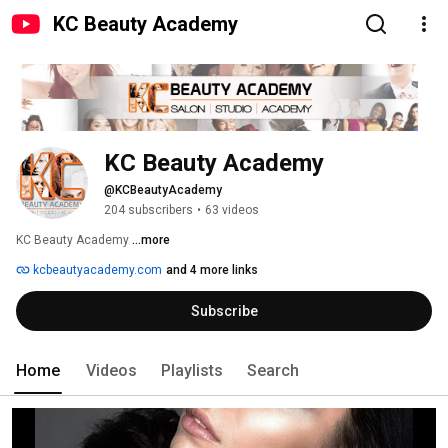
KC Beauty Academy
KC Beauty Academy
@KCBeautyAcademy
204 subscribers
•
63 videos
KC Beauty Academy 
...more
kcbeautyacademy.com
and 4 more links
Subscribe
Home
Videos
Playlists
Search