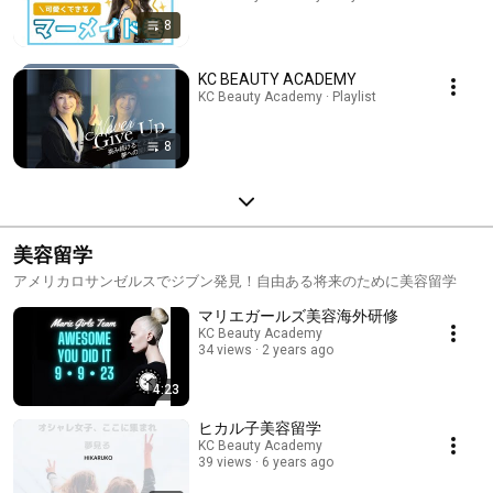
8
KC BEAUTY ACADEMY
KC Beauty Academy · Playlist
8
美容留学
アメリカロサンゼルスでジブン発見！自由ある将来のために美容留学
マリエガールズ美容海外研修
KC Beauty Academy
34 views
2 years ago
4:23
ヒカル子美容留学
KC Beauty Academy
39 views
6 years ago