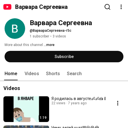
Варвара Сергеевна
Варвара Сергеевна
@ВарвараСергеевна-г5с
1 subscriber
•
3 videos
More about this channel
...more
Subscribe
Home
Videos
Shorts
Search
Videos
Я родилась в августе👶👶🍰🍼
22 views
7 years ago
1:19
Чему детей учат!!!!😀😁😂