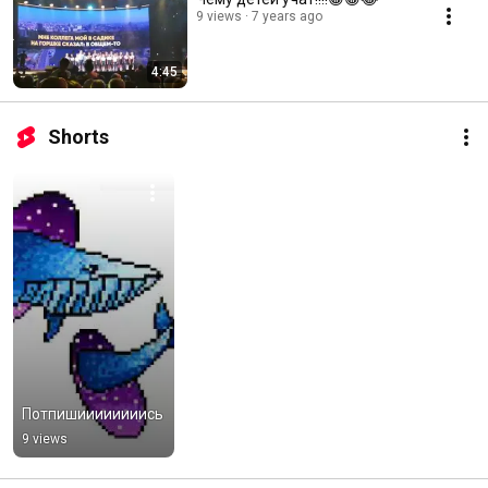
9 views
7 years ago
4:45
Shorts
Потпишиииииииись
9 views