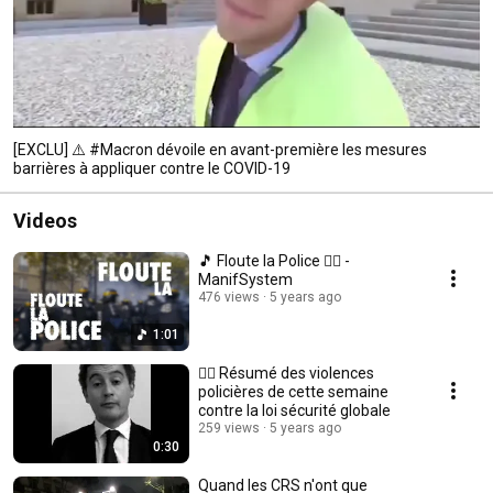
[EXCLU] ⚠️ #Macron dévoile en avant-première les mesures
barrières à appliquer contre le COVID-19
Videos
🎵 Floute la Police 👮‍♀️ -
ManifSystem
476 views
5 years ago
1:01
👮‍♀️ Résumé des violences
policières de cette semaine
contre la loi sécurité globale
259 views
5 years ago
0:30
Quand les CRS n'ont que