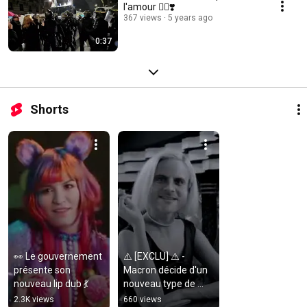
l'amour 👮‍♀️❣️
367 views
5 years ago
0:37
Shorts
👀 Le gouvernement 
⚠️ [EXCLU] ⚠️ - 
présente son 
Macron décide d'un 
nouveau lip dub 💃
nouveau type de 
confinement ➡️ 
2.3K views
660 views