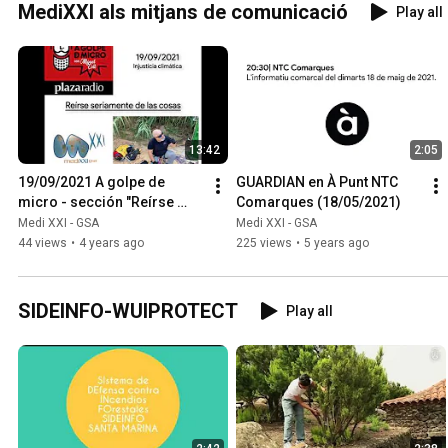
MediXXI als mitjans de comunicació
Play all
13:42
2:05
19/09/2021 A golpe de 
GUARDIAN en À Punt NTC 
micro - sección "Reírse 
Comarques (18/05/2021)
seriamente de las cosas" - 
Medi XXI - GSA
Medi XXI - GSA
Injusticia climática
44 views
•
4 years ago
225 views
•
5 years ago
SIDEINFO-WUIPROTECT
Play all