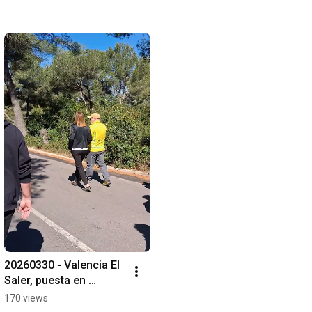
20260330 - Valencia El 
Saler, puesta en 
marcha de la 
170 views
ampliación del sistema 