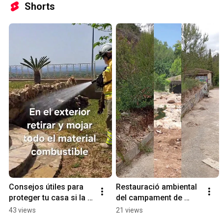
Shorts
Consejos útiles para 
Restauració ambiental 
proteger tu casa si la 
del campament de 
dejas por un periodo 
Carritxar (Oliva, 
43 views
21 views
largo
València)