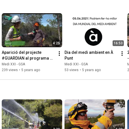
4:25
16:53
Aparició del projecte 
Dia del medi ambient en À 
#GUARDIAN al programa 
Punt
#TERRAVIVA d'Àpunt
Medi XXI - GSA
Medi XXI - GSA
M
239 views
•
5 years ago
53 views
•
5 years ago