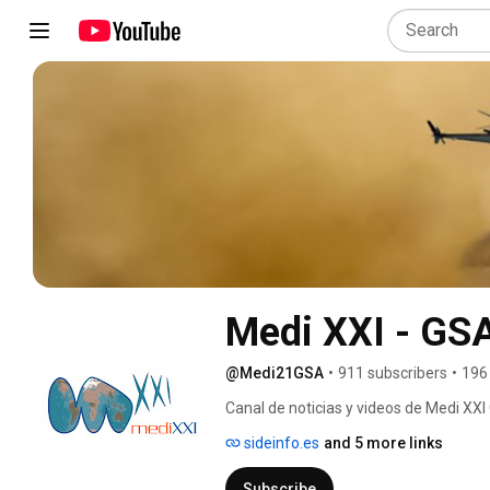
Medi XXI - GS
@Medi21GSA
•
911 subscribers
•
196
Canal de noticias y videos de Medi XXI
sideinfo.es
and 5 more links
Subscribe