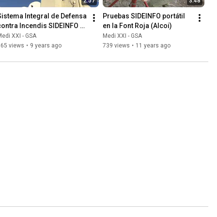
2:57
3:48
Sistema Integral de Defensa 
Pruebas SIDEINFO portátil 
contra Incendis SIDEINFO - 
en la Font Roja (Alcoi)
La Devesa del Saler / 
edi XXI - GSA
Medi XXI - GSA
Albufera
365 views
•
9 years ago
739 views
•
11 years ago