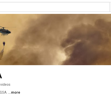
A
 videos
 GSA. 
...more