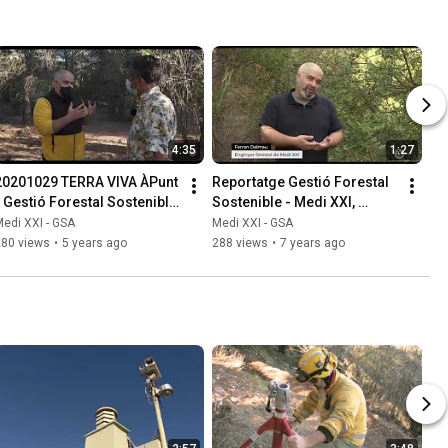
4:35
1:27
20201029 TERRA VIVA ÀPunt 
Reportatge Gestió Forestal 
- Gestió Forestal Sostenible 
Sostenible - Medi XXI, 
(Carcaixent - Alzira)
Carcaixent
edi XXI - GSA
Medi XXI - GSA
280 views
•
5 years ago
288 views
•
7 years ago