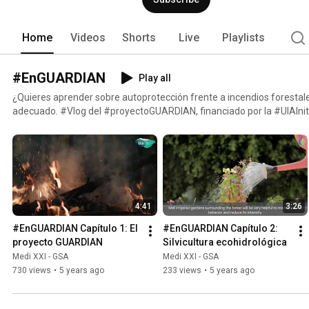
Home
Videos
Shorts
Live
Playlists
#EnGUARDIAN
Play all
¿Quieres aprender sobre autoprotección frente a incendios forestale
adecuado. #Vlog del #proyectoGUARDIAN, financiado por la #UIAInitiative en el programa
#UrbanInnovativeActions, donde aportamos consejos prácticos para 
riesgo de incendio forestal basados en nuestra experiencia en el t
propietarios y residentes en zonas de alto riesgo de incendios.
4:41
3:26
#EnGUARDIAN Capítulo 1: El 
#EnGUARDIAN Capítulo 2: 
proyecto GUARDIAN
Silvicultura ecohidrológica
Medi XXI - GSA
Medi XXI - GSA
730 views
•
5 years ago
233 views
•
5 years ago