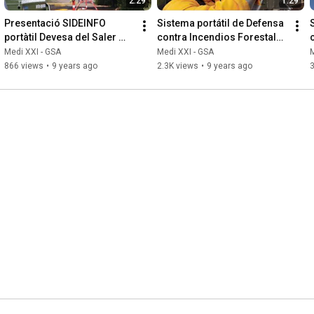
2:29
1:29
Presentació SIDEINFO 
Sistema portátil de Defensa 
portàtil Devesa del Saler 
contra Incendios Forestales 
(Parc Natural Devesa - 
SIDEINFO Zapadores
Medi XXI - GSA
Medi XXI - GSA
M
Albufera)
866 views
•
9 years ago
2.3K views
•
9 years ago