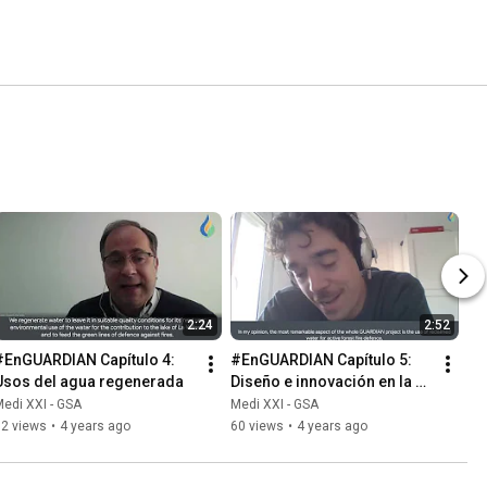
2:24
2:52
#EnGUARDIAN Capítulo 4: 
#EnGUARDIAN Capítulo 5: 
Usos del agua regenerada
Diseño e innovación en la 
defensa activa contra 
edi XXI - GSA
Medi XXI - GSA
incendios forestales
92 views
•
4 years ago
60 views
•
4 years ago