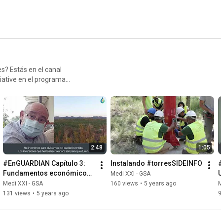
s? Estás en el canal
prevenir y actuar ante el
rabajo con comunidades de
2:48
1:05
#EnGUARDIAN Capítulo 3: 
Instalando #torresSIDEINFO
Fundamentos económicos 
Medi XXI - GSA
del proyecto
Medi XXI - GSA
160 views
•
5 years ago
M
131 views
•
5 years ago