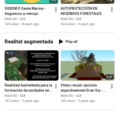
2:42
2:38
SIDEINFO Santa Marina - 
AUTOPROTECCIÓN EN 
Seguimos a remojo
INCENDIOS FORESTALES
Medi XXI - GSA
Medi XXI - GSA
143 views
•
8 years ago
564 views
•
9 years ago
Realitat augmentada
Play all
1:07
6:31
Realidad Aumentada para la 
Vídeo resum opcions 
formación de unidades en 
enjardinament Gran Via - 
defensa contra incendios 
Guadassuar
Medi XXI - GSA
Medi XXI - GSA
forestales en la IUF
187 views
•
5 years ago
295 views
•
5 years ago