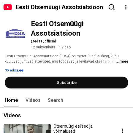
Eesti Otsemüügi Assotsiatsioon
Eesti Otsemüügi 
Assotsiatsioon
@edsa_official
12 subscribers
•
1 video
Eesti Otsemüügi Assotsiatsioon (EDSA) on mittetulundusühing, kuhu 
kuuluvad juhtivad ettevõted, mis toodavad ja levitavad otse tarbijatele 
...more
müüdavaid tooteid ja teenuseid. 
edsa.ee
Subscribe
Home
Videos
Search
Videos
Otsemüügi eelised ja
võimalused