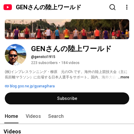
GENさんの陸上ワールド
GENさんの陸上ワールド
@genstci1915
223 subscribers
•
184 videos
(株)インプレスランニング・柳原　元のCh.です。海外の陸上競技大会（主に
長距離マラソン）に出場する日本人選手をサポート。国内、海外大会でサポ
...more
ートしている選手の動画などをUP。 
blog.goo.ne.jp/gyanagihara
Subscribe
Home
Videos
Search
Videos