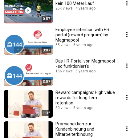
kein 100 Meter Lauf
25K views
4 years ago
0:57
Employee retention with HR
portal (reward program) by
Magmapool
55 views
6 years ago
3:07
Das HR-Portal von Magmapool
- so funktioniert's
156 views
6 years ago
3:07
Reward campaigns: High value
rewards for long-term
retention
50 views
8 years ago
1:32
Prämienaktion zur
Kundenbindung und
Mitarbeiterbindung