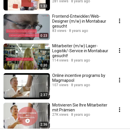
281 views
8 years ago
1:32
Frontend-Entwickler/Web-
Designer (m/w) in Montabaur
gesucht
83 views
8 years ago
0:23
Mitarbeiter (m/w) Lager-
Logistik/-Service in Montabaur
gesucht!
114 views
8 years ago
0:30
Online incentive programs by
Magmapool
107 views
8 years ago
2:37
Motivieren Sie Ihre Mitarbeiter
mit Prämien
27K views
8 years ago
2:36