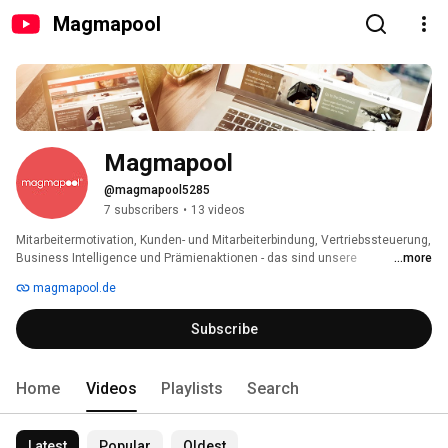
Magmapool
Magmapool
@magmapool5285
7 subscribers
•
13 videos
Mitarbeitermotivation, Kunden- und Mitarbeiterbindung, Vertriebssteuerung, 
Business Intelligence und Prämienaktionen - das sind unsere 
...more
Leidenschaften! Wir von der Magmapool AG helfen Ihnen, Angestellten 
magmapool.de
oder Kunden "Dankeschön" zu sagen: "Dankeschön" für Einsatz, Treue, 
Erfolg und Zusammenhalt. Als Lob oder zur Anerkennung verschenken Sie 
Subscribe
mit unserer Hilfe Prämienpunkte, die Ihre Mitarbeiter und Kunden einlösen 
können. In unserem Prämienshop warten 4.000 attraktive Markenartikel 
und über 10.000 individuelle Reise- und Erlebnisgutscheine. 
Home
Videos
Playlists
Search
Latest
Popular
Oldest