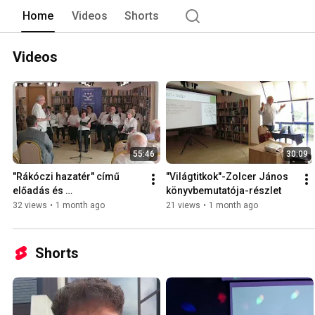
Home
Videos
Shorts
Videos
55:46
30:09
"Rákóczi hazatér" című 
"Világtitkok"-Zolcer János 
előadás és 
könyvbemutatója-részlet
kiállításmegnyitó
32 views
•
1 month ago
21 views
•
1 month ago
Shorts