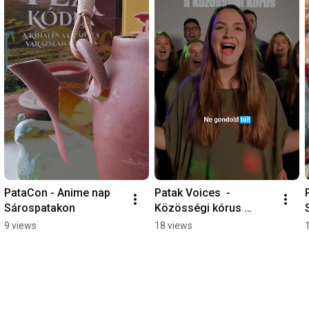
PataCon - Anime nap 
Patak Voices  - 
Sárospatakon
Közösségi kórus 
Sárospatakon
9 views
18 views