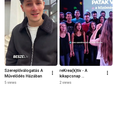
Szereplőválogatás A 
reKrea(k)tív - A 
Művelődés Házában
kikapcsnap 
Sárospatakon
5 views
2 views