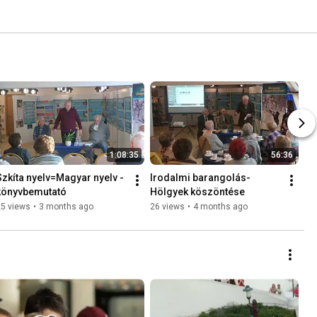
1:08:35
56:36
Szkíta nyelv=Magyar nyelv - 
Irodalmi barangolás-
könyvbemutató
Hölgyek köszöntése
25 views
•
3 months ago
26 views
•
4 months ago