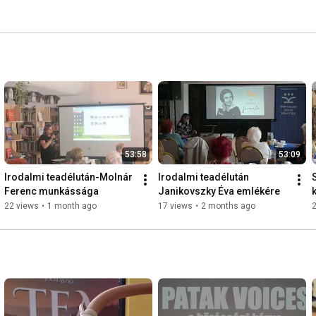
53:58
53:09
Irodalmi teadélután-Molnár 
Irodalmi teadélután 
Ferenc munkássága
Janikovszky Éva emlékére
22 views
•
1 month ago
17 views
•
2 months ago