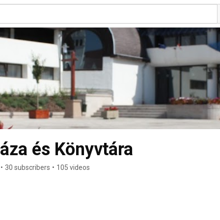
áza és Könyvtára
•
30 subscribers
•
105 videos