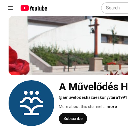
A Művelődés H
@amuvelodeshazaeskonyvtara1991
More about this channel
...more
Subscribe