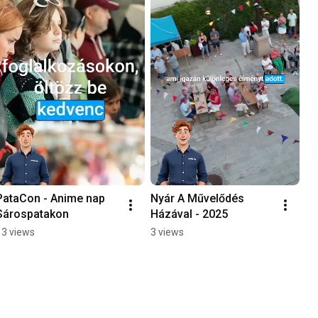
PataCon - Anime nap 
Nyár A Művelődés 
Sárospatakon
Házával - 2025
13 views
3 views