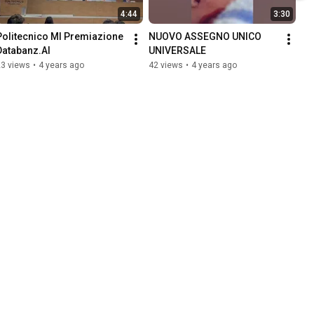
4:44
3:30
Politecnico MI Premiazione 
NUOVO ASSEGNO UNICO 
Databanz.AI
UNIVERSALE
23 views
•
4 years ago
42 views
•
4 years ago