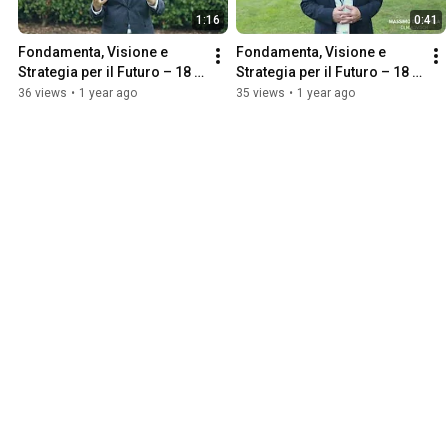
1:16
0:41
Fondamenta, Visione e 
Fondamenta, Visione e 
Strategia per il Futuro – 18 
Strategia per il Futuro – 18 
Settembre 2024 | Antonio 
Settembre 2024 | Massimo 
36 views
•
1 year ago
35 views
•
1 year ago
Civita
Del Cupola