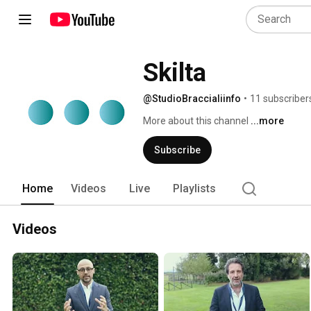
Skilta
@StudioBraccialiinfo
•
11 subscriber
More about this channel
...more
Subscribe
Home
Videos
Live
Playlists
Videos