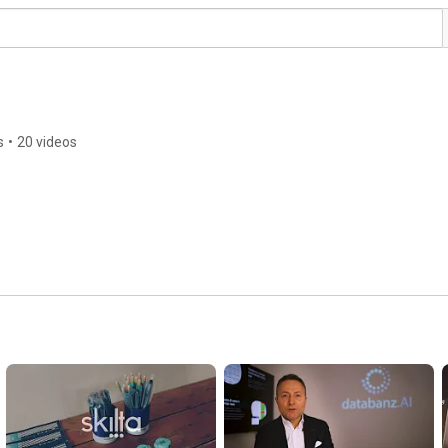
s
•
20 videos