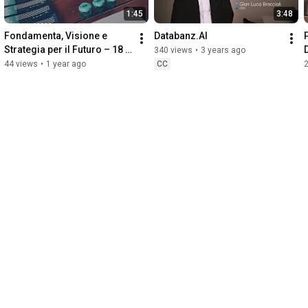
1:45
3:48
Fondamenta, Visione e 
Databanz.AI
Strategia per il Futuro – 18 
340 views
•
3 years ago
Settembre 2024 | 
44 views
•
1 year ago
CC
Convention Annuale Skilta