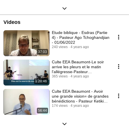
Videos
Etude biblique - Esdras (Partie
4) - Pasteur Ago Tchoghandjian
- 01/06/2022
240 views
4 years ago
37:03
Culte EEA Beaumont-Le soir
arrive les pleurs et le matin
l'allégresse-Pasteur
Tchoghandjian-29/05/22
365 views
4 years ago
1:20:46
Culte EEA Beaumont - Avoir
une grande vision= de grandes
bénédictions - Pasteur Ketikian
- 22/05/22
174 views
4 years ago
56:44