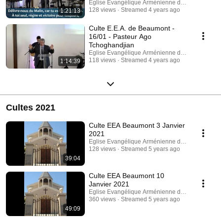
quant à l'avenir
Eglise Evangélique Arménienne de Beaumont
128 views
Streamed 4 years ago
1:21:13
Culte E.E.A. de Beaumont -
16/01 - Pasteur Ago
Tchoghandjian
Eglise Evangélique Arménienne de Beaumont
118 views
Streamed 4 years ago
1:14:39
Cultes 2021
Culte EEA Beaumont 3 Janvier
2021
Eglise Evangélique Arménienne de Beaumont
128 views
Streamed 5 years ago
39:04
Culte EEA Beaumont 10
Janvier 2021
Eglise Evangélique Arménienne de Beaumont
360 views
Streamed 5 years ago
49:09