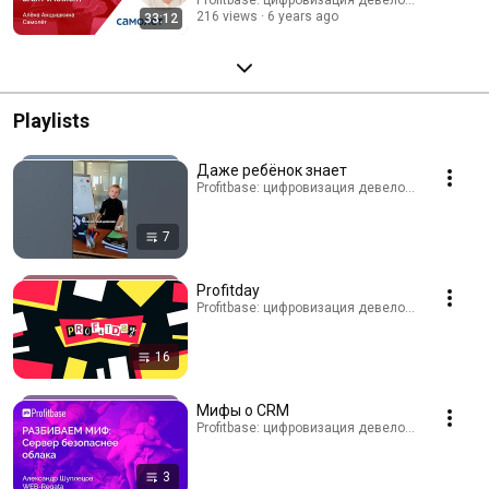
риелтор
216 views
6 years ago
33:12
Playlists
Даже ребёнок знает
Profitbase: цифровизация девелопмента · Playl
7
Profitday
Profitbase: цифровизация девелопмента · Playl
16
Мифы о CRM
Profitbase: цифровизация девелопмента · Playl
3