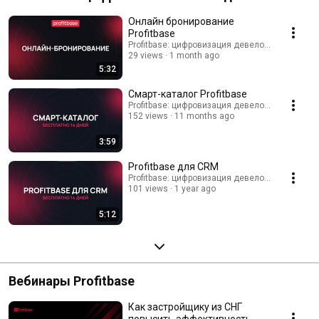
девелопера
Онлайн бронирование
Profitbase
Profitbase: цифровизация девелопмента
29 views
1 month ago
5:32
Смарт-каталог Profitbase
Profitbase: цифровизация девелопмента
152 views
11 months ago
3:59
Profitbase для CRM
Profitbase: цифровизация девелопмента
101 views
1 year ago
5:12
Вебинары Profitbase
Как застройщику из СНГ
повысить эффективность