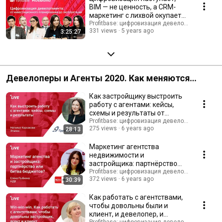
BIM — не ценность, а CRM-
маркетинг с лихвой окупается
|| Главное на RosBuild
Profitbase: цифровизация девелопмента
331 views
5 years ago
3:25:27
Девелоперы и Агенты 2020. Как меняются
отношения, продажи и технологии
Как застройщику выстроить
работу с агентами: кейсы,
схемы и результаты от
группы Эталон
Profitbase: цифровизация девелопмента
275 views
6 years ago
28:13
Маркетинг агентства
недвижимости и
застройщика: партнёрство
или битва бюджетов
Profitbase: цифровизация девелопмента
372 views
6 years ago
30:39
Как работать с агентствами,
чтобы довольны были и
клиент, и девелопер, и
Profitbase: цифровизация девелопмента