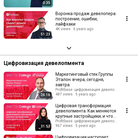
0:35
Воронка продаж девелопера:
построение, ошибки,
лайфхаки
4K views
6 years ago
51:23
Цифровизация девелопмента
Маркетинговый стек Группы
Эталон: вчера, сегодня,
завтра
Profitbase: цифровизация девелопмента
487 views
5 years ago
26:16
Цифровая трансформация
девелопмента. Как меняются
крупные застройщики, и что
делать остальным?
Profitbase: цифровизация девелопмента
967 views
5 years ago
31:57
Цифровизация наступает,