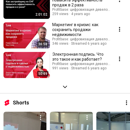
продаж в 2 раза
Profitbase: цифровизация девелопмента
259 views
4 years ago
2:01:02
Маркетинг в кризис: как
сохранить продажи
недвижимости
Profitbase: цифровизация девелопмента
346 views
Streamed 6 years ago
36:58
Электронная подпись. Что
это такое и как работает?
Profitbase: цифровизация девелопмента
991 views
Streamed 6 years ago
50:49
Shorts