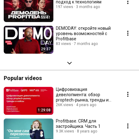
подход к технологиям
197 views
3 months ago
55:41
DEMODAY: откройте новый
уровень возможностей с
Profitbase
83 views
7 months ago
29:37
Popular videos
Цифровизация
девелопмента: обзор
proptech-рынка, тренды и
кейсы
26K views
4 years ago
1:29:08
Profitbase. CRM для
застройщика. Часть 1
9.3K views
8 years ago