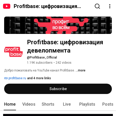
Profitbase: цифровизация
девелопмента
Profitbase: цифровизация 
девелопмента
@Profitbase_Official
1.19K subscribers
•
242 videos
Добро пожаловать на YouTube канал Profitbase. 
...more
profitbase.ru
and 4 more links
Subscribe
Home
Videos
Shorts
Live
Playlists
Posts