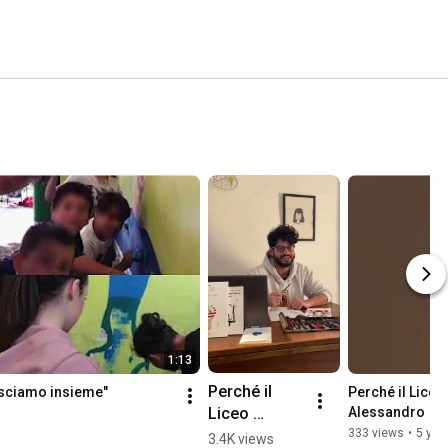
1:13
Perché il 
esciamo insieme"
Perché il Liceo 
Liceo 
Alessandro
Artistico? La 
333 views
•
5 yea
3.4K views