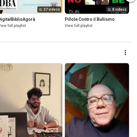
37 videos
8 videos
DigitalBiblioAgorà
Pillole Contro il Bullismo
iew full playlist
View full playlist