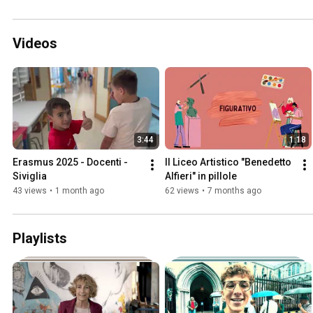
Videos
3:44
1:18
Erasmus 2025 - Docenti - 
Il Liceo Artistico "Benedetto 
Siviglia
Alfieri" in pillole
43 views
•
1 month ago
62 views
•
7 months ago
Playlists