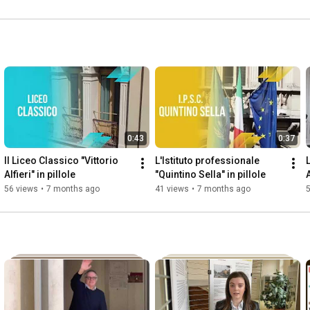
0:43
0:37
Il Liceo Classico "Vittorio 
L'Istituto professionale 
Alfieri" in pillole
"Quintino Sella" in pillole
A
56 views
•
7 months ago
41 views
•
7 months ago