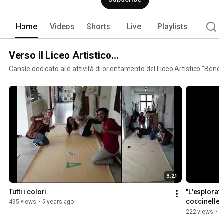
Home
Videos
Shorts
Live
Playlists
Verso il Liceo Artistico...
Canale dedicato alle attività di orientamento del Liceo Artistico "Bened
3:21
Tutti i colori
"L'esplora
coccinelle
495 views
•
5 years ago
222 views
•