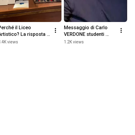
Perché il Liceo 
Messaggio di Carlo 
Artistico? La risposta di 
VERDONE studenti 
Gabriele Sanzo
Liceo Artistico
3.4K views
1.2K views