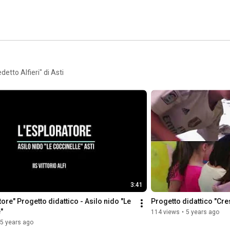
etto Alfieri" di Asti
3:41
tore" Progetto didattico - Asilo nido "Le 
Progetto didattico "Cr
"
114 views
•
5 years ago
5 years ago