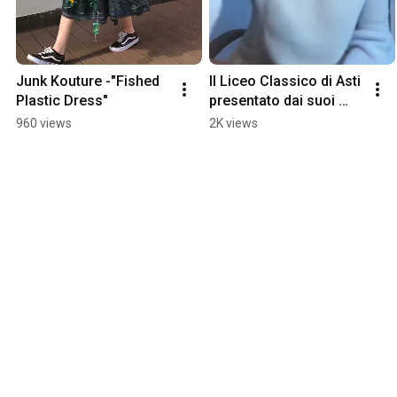
Junk Kouture -"Fished 
Il Liceo Classico di Asti 
Plastic Dress"
presentato dai suoi 
studenti - Camilla 
960 views
2K views
Camusso