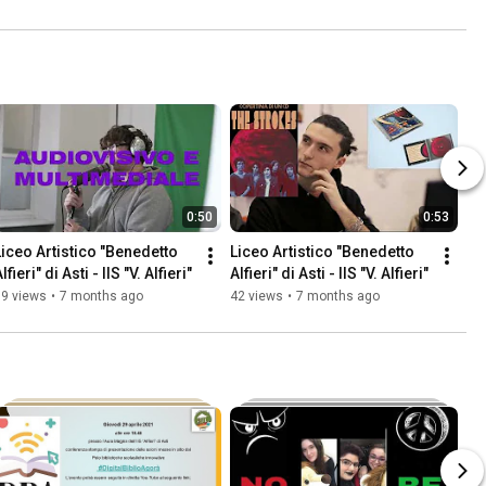
risposta di 
Gabriele 
Sanzo
0:50
0:53
Liceo Artistico "Benedetto 
Liceo Artistico "Benedetto 
lfieri" di Asti - IIS "V. Alfieri"
Alfieri" di Asti - IIS "V. Alfieri"
59 views
•
7 months ago
42 views
•
7 months ago