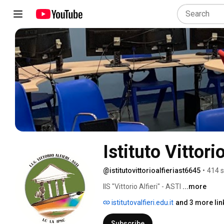
Istituto Vittori
@istitutovittorioalfieriast6645
•
414 s
IIS "Vittorio Alfieri" - ASTI 
...more
istitutovalfieri.edu.it
and 3 more lin
Subscribe