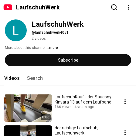
LaufschuhWerk
LaufschuhWerk
@laufschuhwerk4051
2 videos
More about this channel
...more
Subscribe
Videos
Search
LaufschuhKauf - der Saucony
Kinvara 13 auf dem Laufband
166 views
4 years ago
0:06
der richtige Laufschuh,
Laufschuhwerk