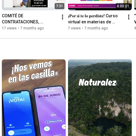
7:31
4:00:01
COMITÉ DE 
¡𝐏𝐨𝐫 𝐬𝐢 𝐭𝐞 𝐥𝐨 𝐩𝐞𝐫𝐝𝐢𝐬𝐭𝐞! Curso 
"
CONTRATACIONES, 
virtual en materias de 

ADQUISICIONES Y BAJAS 
"𝗔𝗰𝗰𝗶𝗼𝗻𝗲𝘀 𝗔𝗳𝗶𝗿𝗺𝗮𝘁𝗶𝘃𝗮𝘀"

17 views
•
7 months ago
7 views
•
7 months ago
9
DEL INSTITUTO ELECTORAL 
DE QUINTANA ROO