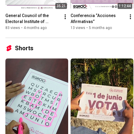
35:21
1:12:44
General Council of the 
Conferencia “Acciones 
Electoral Institute of 
Afirmativas”
Quintana Roo
83 views
•
4 months ago
13 views
•
5 months ago
Shorts