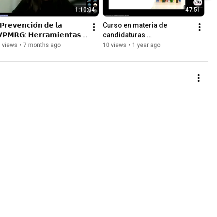
1:10:04
47:51
𝗣𝗿𝗲𝘃𝗲𝗻𝗰𝗶𝗼́𝗻 𝗱𝗲 𝗹𝗮 
Curso en materia de 
𝗣𝗠𝗥𝗚: 𝗛𝗲𝗿𝗿𝗮𝗺𝗶𝗲𝗻𝘁𝗮𝘀 
candidaturas 
𝗮𝗿𝗮 𝗲𝗿𝗿𝗮𝗱𝗶𝗰𝗮𝗿𝗹𝗮"
independientes a grupos en 
 views
•
7 months ago
10 views
•
1 year ago
situación de vulnerabilidad