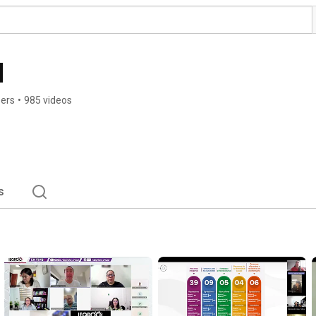
l
bers
•
985 videos
s