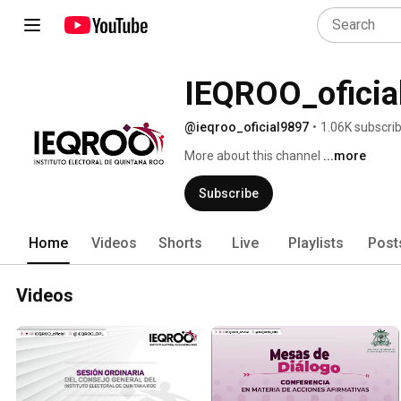
IEQROO_oficia
@ieqroo_oficial9897
•
1.06K subscri
More about this channel
...more
Subscribe
Home
Videos
Shorts
Live
Playlists
Post
Videos