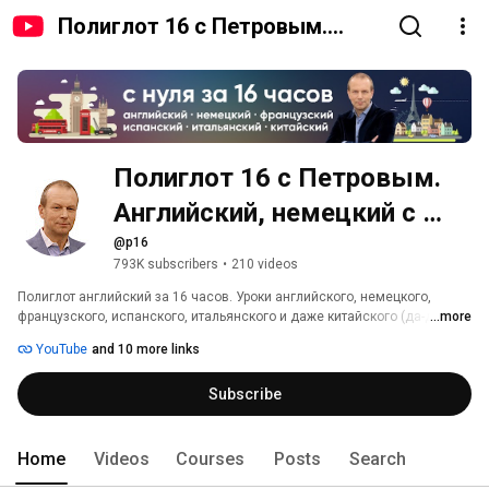
Полиглот 16 с Петровым.
Английский, немецкий с нуля
за 16 часов для начинающих
Полиглот 16 с Петровым. 
Английский, немецкий с 
нуля за 16 часов для 
@p16
793K subscribers
•
210 videos
начинающих
Полиглот английский за 16 часов. Уроки английского, немецкого, 
французского, испанского, итальянского и даже китайского (да-да!) 
...more
языка с нуля для начинающих изучение за 16 уроков. Автор языковых 
YouTube
and 10 more links
курсов – известный переводчик и полиглот Дмитрий Петров. 
Официальный ютуб канал передачи на телеканале Культура поможет 
Subscribe
любому начинающему на практике овладеть иностранным языком за 
короткое время. Советуем смотреть видеоуроки (полная версия или 
сокращенные) а также скачать конспекты курсов, которые содержат 
все необходимые таблицы английских времен, правильные и 
Home
Videos
Courses
Posts
Search
неправильные глаголы и грамматику бесплатно, а главное онлайн 