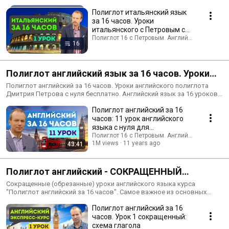
Полиглот итальянский язык
за 16 часов. Уроки
итальянского с Петровым с
нуля для начинающих -
Полиглот 16 с Петровым. Английский, немецкий
16
смотрите бесплатно
Полиглот английский язык за 16 часов. Уроки
английского с Петровым с нуля для
Полиглот английский за 16 часов. Уроки английского полиглота
Дмитрия Петрова с нуля бесплатно. Английский язык за 16 уроков
начинающих бесплатно
онлайн с нуля бесплатно. Учим самостоятельно английский, скачать
Полиглот английский за 16
конспекты торрентом. Английский нужен в Великобритании, США,
Канаде, Австралии, странах Европы и Африки. Обязательно
часов: 11 урок английского
подпишитесь на канал, чтобы выучить иностранный язык легко!
языка с нуля для
начинающих с Дмитрием
Полиглот 16 с Петровым. Английский, немецк
1M views
11 years ago
43:41
Петровым
Полиглот английский - СОКРАЩЕННЫЙ
(обрезанный) курс с нуля за 16 часов с
Сокращенные (обрезанные) уроки английского языка курса
"Полиглот английский за 16 часов". Самое важное из основных
Петровым - Уроки английского языка для
(длинных) уроков Дмитрия Петрова можно смотреть онлайн
Полиглот английский за 16
абсолютно бесплатно! За 16 выпусков вы научитесь говорить на
начинающих
часов. Урок 1 сокращенный:
английском легко и просто! Не забудьте подписаться на канал!
схема глагола