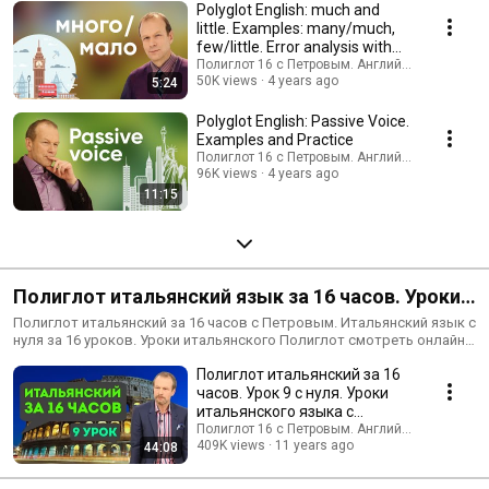
Polyglot English: much and
little. Examples: many/much,
few/little. Error analysis with
Dmitry Pe...
Полиглот 16 с Петровым. Английский, немецк
50K views
4 years ago
5:24
Polyglot English: Passive Voice.
Examples and Practice
Полиглот 16 с Петровым. Английский, немецк
96K views
4 years ago
11:15
Полиглот итальянский язык за 16 часов. Уроки
итальянского с Петровым с нуля для
Полиглот итальянский за 16 часов с Петровым. Итальянский язык с
нуля за 16 уроков. Уроки итальянского Полиглот смотреть онлайн.
начинающих - смотрите бесплатно
На итальянском кроме Италии говорят в Швейцарии и других
Полиглот итальянский за 16
странах Западной Европы. Обязательно подпишитесь на канал,
чтобы выучить иностранный язык легко!
часов. Урок 9 с нуля. Уроки
итальянского языка с
Петровым для начинающих
Полиглот 16 с Петровым. Английский, немецк
409K views
11 years ago
44:08