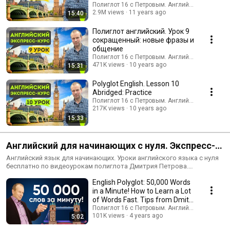
Полиглот 16 с Петровым. Английский, немецк
2.9M views
11 years ago
15:40
Полиглот английский. Урок 9
сокращенный: новые фразы и
общение
Полиглот 16 с Петровым. Английский, немецк
471K views
10 years ago
15:31
Polyglot English. Lesson 10
Abridged: Practice
Полиглот 16 с Петровым. Английский, немецк
217K views
10 years ago
15:33
Английский для начинающих с нуля. Экспресс-
уроки "Полиглот 16" по темам: глаголы,
Английский язык для начинающих. Уроки английского языка с нуля
бесплатно по видеоурокам полиглота Дмитрия Петрова.
времена, задания
Конспекты уроков "Полиглот" скачать онлайн бесплатно. Самая
English Polyglot: 50,000 Words
важная и нужная информация: структура глагола, причастные,
прилагательные.... Всего 10 минут в каждом уроке! Не забудьте
in a Minute! How to Learn a Lot
подписаться на канал, чтобы не пропустить новые уроки!
of Words Fast. Tips from Dmitry
Pe...
Полиглот 16 с Петровым. Английский, немецк
101K views
4 years ago
5:02