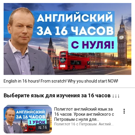
выучить английский и немецкий языки. В изучении важна практика и 
выполнения упражнений на тренажере  или в мобильном приложении 
Английский за 16 часов, которое скачать на официальном сайте или 
торренте. Другие языки, например турецкий и польский с Петром 
Дмитриевым будут доступны онлайн в дополнении к существующим 
выпускам хинди, а также португальского и китайского языков. 
English in 16 hours! From scratch! Why you should start NOW!
Выберите язык для изучения за 16 часов ↓↓↓
Полиглот английский язык за
16 часов. Уроки английского с
Петровым с нуля для
начинающих бесплатно
Полиглот 16 с Петровым. Английский, немецкий
16