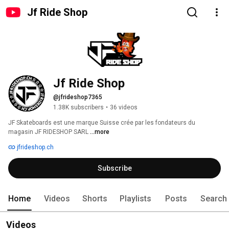
Jf Ride Shop
Jf Ride Shop
@jfrideshop7365
1.38K subscribers
•
36 videos
JF Skateboards est une marque Suisse crée par les fondateurs du 
magasin JF RIDESHOP SARL 
...more
jfrideshop.ch
Subscribe
Home
Videos
Shorts
Playlists
Posts
Search
Videos