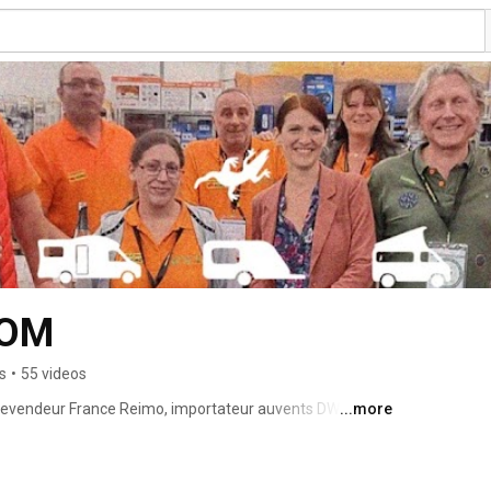
COM
s
•
55 videos
revendeur France Reimo, importateur auvents DWT, 
...more
t Caretta, concessionnaire des Vans VWT6.1 Reimo Van 