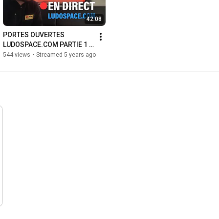
42:08
PORTES OUVERTES 
LUDOSPACE.COM PARTIE 1 
(partie 2 ce soir à 17h30)
544 views
•
Streamed 5 years ago