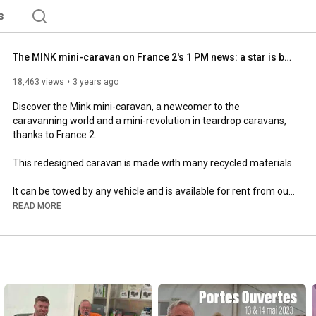
s
The MINK mini-caravan on France 2's 1 PM news: a star is born!
18,463 views
3 years ago
Discover the Mink mini-caravan, a newcomer to the 
caravanning world and a mini-revolution in teardrop caravans, 
thanks to France 2.

This redesigned caravan is made with many recycled materials.

It can be towed by any vehicle and is available for rent from our 
partner @allinvanevasion6215 in Remiremont (88-Vosges), and 
READ MORE
for sale at 
http://minicaravane.com/mink-camper.html
In Charmes (88-Vosges, 20 minutes from Nancy) - +33 3 29 65 
50 32

See you soon at the next VDL Show at Le Bourget.

#minkcamper
#teardrops
#minicaravan
#caravan