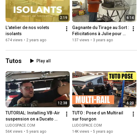
2:19
6:14
L'atelier de nos volets 
Gagnante du Tirage au Sort : 
isolants
Félicitations à Julie pour 
son nouveau vélo électrique 
674 views
•
2 years ago
137 views
•
3 years ago
pliant de 999€ !
Tutos
Play all
12:38
6:20
TUTORIAL: Installing VB-Air 
TUTO : Pose d un Multirail 
suspension on a Ducato 
sur fourgon
motorhome
LUDOSPACE.COM
LUDOSPACE.COM
56K views
•
5 years ago
14K views
•
5 years ago