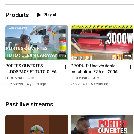
Produits
Play all
5:33
2:29
PORTES OUVERTES 
PRODUIT: Une véritable 
LUDOSPACE ET TUTO CLEAN 
Installation EZA en 200A 
CARAVANING
Lithium et méga 
LUDOSPACE.COM
LUDOSPACE.COM
convertisseur 3000W !
3.3K views
•
4 years ago
26K views
•
5 years ago
Past live streams