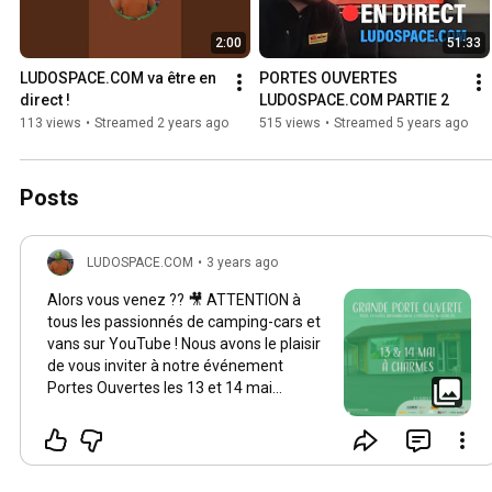
2:00
51:33
LUDOSPACE.COM va être en 
PORTES OUVERTES 
direct !
LUDOSPACE.COM PARTIE 2
113 views
•
Streamed 2 years ago
515 views
•
Streamed 5 years ago
Posts
LUDOSPACE.COM
•
3 years ago
Alors vous venez ?? 🎥 ATTENTION à
tous les passionnés de camping-cars et
vans sur YouTube ! Nous avons le plaisir
de vous inviter à notre événement
Portes Ouvertes les 13 et 14 mai
prochains à Charmes et aux Landes
Genussons. Que vous soyez à la
recherche de solutions innovantes, de
produits écologiques ou de véhicules de