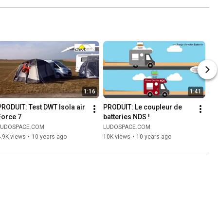
1:16
1:41
PRODUIT: Test DWT Isola air 
PRODUIT: Le coupleur de 
Force 7
batteries NDS !
LUDOSPACE.COM
LUDOSPACE.COM
.9K views
•
10 years ago
10K views
•
10 years ago