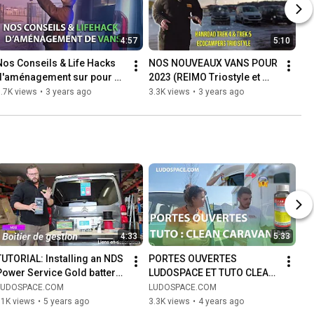
4:57
5:10
Nos Conseils & Life Hacks 
NOS NOUVEAUX VANS POUR 
d'aménagement sur pour 
2023 (REIMO Triostyle et 
les vans Hanroad (valable 
HANROAD Trek 4, Trek 5)
.7K views
•
3 years ago
3.3K views
•
3 years ago
pour tout les vans)
4:33
5:33
TUTORIAL: Installing an NDS 
PORTES OUVERTES 
Power Service Gold battery 
LUDOSPACE ET TUTO CLEAN 
charger/isolator in a van
CARAVANING
LUDOSPACE.COM
LUDOSPACE.COM
11K views
•
5 years ago
3.3K views
•
4 years ago