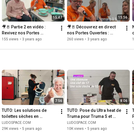
15:47
15:56
🎥🚪 Partie 2 en vidéo : 
🎥🚪 Découvrez en direct 
Revivez nos Portes 
nos Portes Ouvertes : 
Ouvertes en direct ! 🎥🚪
Suivez l'événement en 
155 views
•
3 years ago
260 views
•
3 years ago
1
direct ! 🎥🚪
7:56
8:06
TUTO: Les solutions de 
TUTO: Pose du Ultra heat de 
toilettes sèches en 
Truma pour Truma S et 
camping, camping-car, 
Trumatic S
LUDOSPACE.COM
LUDOSPACE.COM
caravaning ...
29K views
•
5 years ago
10K views
•
5 years ago