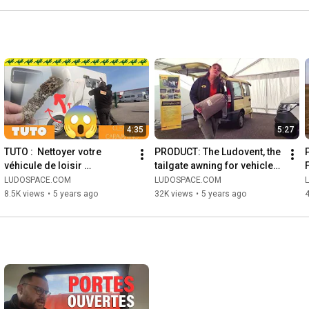
4:35
5:27
TUTO :  Nettoyer votre 
PRODUCT: The Ludovent, the 
véhicule de loisir 
tailgate awning for vehicles 
Campingcar, fourgons, van, 
(vans, MPVs, campers...)
LUDOSPACE.COM
LUDOSPACE.COM
caravane
8.5K views
•
5 years ago
32K views
•
5 years ago
4