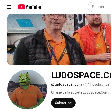
LUDOSPACE.
@Ludospace_com
•
1.41K subscriber
Chaine de la société Ludospace.Com, 
Importateur des minicaravanes Mink e
Concept by Ecocampers. 
Subscribe