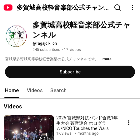
多賀城高校軽音楽部公式チャン
ネル
多賀城高校軽音楽部公式チャ
ンネル
@Tagajo.k_on
245 subscribers
•
17 videos
宮城県多賀城高等学校軽音楽部の公式チャンネルです。 
...more
Subscribe
Home
Videos
Search
Videos
2025 宮城県対抗バンド合戦1年
生大会 蒼音連合 ホログラ
ム/NICO Touches the Walls
1K views
7 months ago
4:44