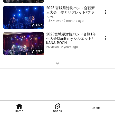
2025 宮城県対抗バンド合戦新
人大会 夢とリグレット/ファ
ルべ
1.8K views
9 months ago
4:57
2023宮城県対抗バンド合戦1年
生大会ClanBerry シルエット/
KANA-BOON
2K views
2 years ago
4:37
Library
Home
Shorts