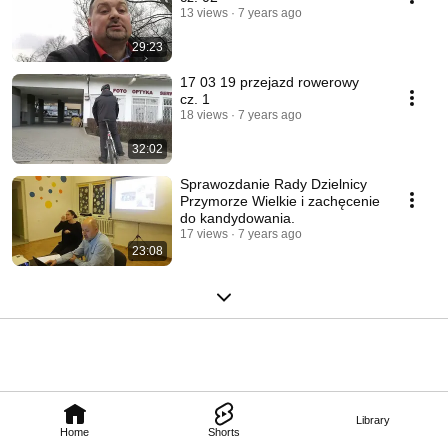
13 views
7 years ago
29:23
17 03 19 przejazd rowerowy
cz. 1
18 views
7 years ago
32:02
Sprawozdanie Rady Dzielnicy
Przymorze Wielkie i zachęcenie
do kandydowania.
17 views
7 years ago
23:08
Library
Home
Shorts