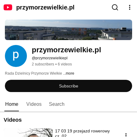
przymorzewielkie.pl
przymorzewielkie.pl
@przymorzewielkiepl
2 subscribers
•
6 videos
Rada Dzielnicy Przymorze Wielkie 
...more
Subscribe
Home
Videos
Search
Videos
17 03 19 przejazd rowerowy
cz. 02