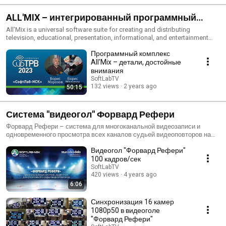
ALL′MIX – интегрированный программный
комплекс ТВ-студии (integrated TV studio
All'Mix is ​​a universal software suite for creating and distributing
television, educational, presentation, informational, and entertainment
software suite)
media content. https://softlab.tv/en/products/live-tv/allmix/
Программный комплекс
____________________________________________________ All'Mix –
универсальный программный комплекс для создания и
All'Mix – детали, достойные
распространения телевизионного, образовательного,
внимания
презентационного, информационного и развлекательного
SoftLabTV
медиаконтента. https://softlab.tv/products/live-tv/allmix/
132 views
2 years ago
50:15
Система "видеогол" Форвард Рефери
Форвард Рефери – система для многоканальной видеозаписи и
одновременного просмотра всех каналов судьей видеоповторов на
спортивном матче. Система удовлетворяет требованиям
Видеогол "Форвард Рефери"
технического регламента КХЛ и может применяться на официальных
матчах КХЛ.
100 кадров/сек
SoftLabTV
420 views
4 years ago
6:06
Синхронизация 16 камер
1080p50 в видеоголе
"Форвард Рефери"