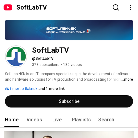
SoftLabTV
SoftLabTV
@SoftLabTV
373 subscribers
•
189 videos
SoftLab-NSK is an IT company specializing in the development of software 
and hardware solutions for TV production and broadcasting for more than 
...more
25 years. The company's products are in use in more than a thousand 
t.me/softlabnsk
and 1 more link
television stations in Russia and in more than thirty other countries. 
Subscribe
Home
Videos
Live
Playlists
Search