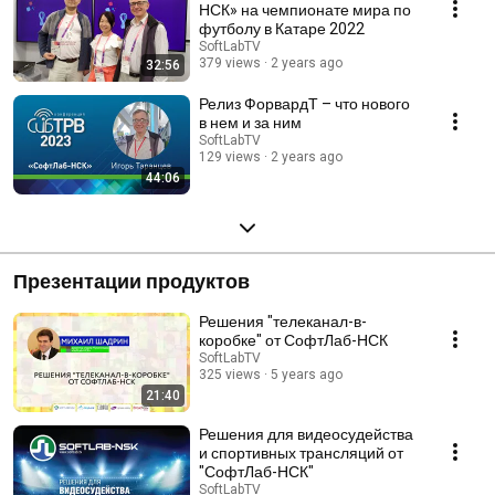
НСК» на чемпионате мира по
футболу в Катаре 2022
SoftLabTV
379 views
2 years ago
32:56
Релиз ФорвардТ – что нового
в нем и за ним
SoftLabTV
129 views
2 years ago
44:06
Презентации продуктов
Решения "телеканал-в-
коробке" от СофтЛаб-НСК
SoftLabTV
325 views
5 years ago
21:40
Решения для видеосудейства
и спортивных трансляций от
"СофтЛаб-НСК"
SoftLabTV