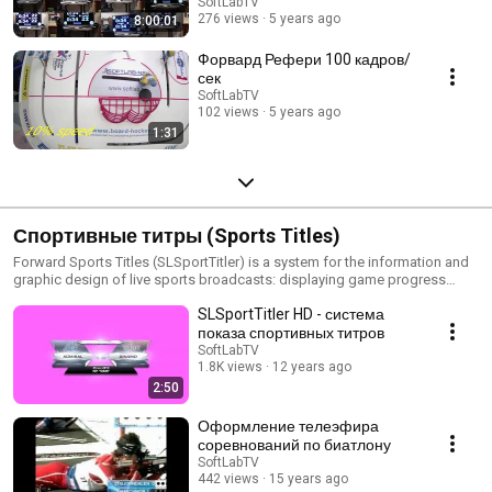
SoftLabTV
276 views
5 years ago
8:00:01
Форвард Рефери 100 кадров/
сек
SoftLabTV
102 views
5 years ago
1:31
Спортивные титры (Sports Titles)
Forward Sports Titles (SLSportTitler) is a system for the information and
graphic design of live sports broadcasts: displaying game progress
information (score, game time, players on the field, etc.), team and player
SLSportTitler HD - система
information, and more. Currently, title sets have been developed for the
following sports: Hockey (title design meets KHL requirements); Hockey
показа спортивных титров
(custom design); Football (custom design); Basketball (title design
SoftLabTV
meets FIBA ​​requirements); Basketball (title design meets VTB League
1.8K views
12 years ago
requirements); Volleyball (title design meets CEV requirements);
2:50
Volleyball (custom design); Handball (custom design); MMA (custom
design, 3 options); Boxing (title design meets WSB requirements). We
Оформление телеэфира
also provide custom title set development services.
соревнований по биатлону
_______________________________________________________ Форвард
SoftLabTV
Спортивные Титры (SLSportTitler) - система для информационно-
442 views
15 years ago
графического оформления трансляций спортивных соревнований в