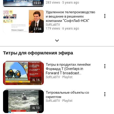
283 views
5 years ago
15:01
Удаленное телепроизводство
и вещание в решениях
компании "СофтЛаб-НСК"
SoftLabTV
179 views
6 years ago
27:34
Титры для оформления эфира
Титры в продуктах линейки
Форвард Т (Overlays in
Forward T broadcast
automation systems)
SoftLabTV · Playlist
16
Титровальные объекты со
скриптом
SoftLabTV · Playlist
10