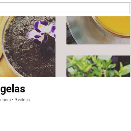
ugelas
ribers
•
9 videos