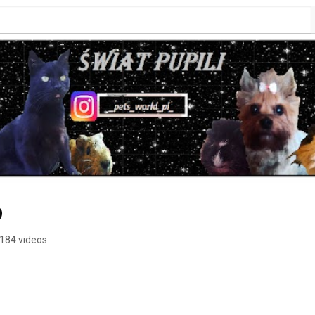
ღ
184 videos