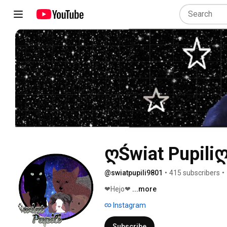
ღŚwiat Pupili
@swiatpupili9801
•
415 subscribers
•
❤Hejo❤ 
...more
Instagram
Subscribe