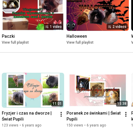
 ☆ ☆ ☆ ☆ ☆ ☆ ☆ ☆ ☆ ☆ ☆ ☆ ☆

Muzyka intro: Natural - Endless Love 

1 video
2 videos
 ♡ ♡ ♡ ♡ ♡ ♡ ♡ ♡ ♡ ♡ ♡ ♡ ♡ ♡ ♡
Paczki
Halloween
View full playlist
View full playlist
V
11:01
15:38
Fryzjer i czas na dworze | 
Poranek ze świnkami | Świat 
Świat Pupili
Pupili
123 views
•
6 years ago
150 views
•
6 years ago