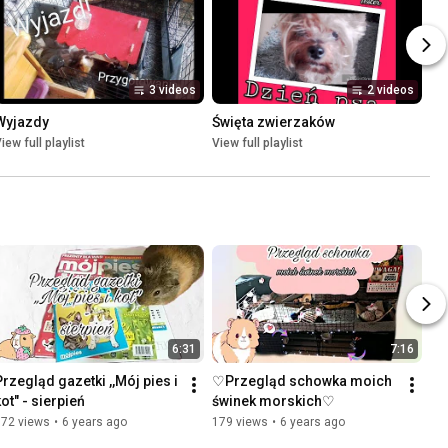
3 videos
2 videos
Wyjazdy
Święta zwierzaków
iew full playlist
View full playlist
6:31
7:16
Przegląd gazetki ,,Mój pies i 
♡Przegląd schowka moich 
kot" - sierpień
świnek morskich♡
172 views
•
6 years ago
179 views
•
6 years ago