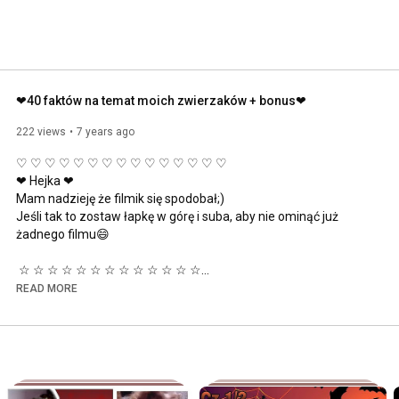
❤40 faktów na temat moich zwierzaków + bonus❤
222 views
7 years ago
♡ ♡ ♡ ♡ ♡ ♡ ♡ ♡ ♡ ♡ ♡ ♡ ♡ ♡ ♡ 

❤ Hejka ❤

Mam nadzieję że filmik się spodobał;)

Jeśli tak to zostaw łapkę w górę i suba, aby nie ominąć już 
żadnego filmu😄

 ☆ ☆ ☆ ☆ ☆ ☆ ☆ ☆ ☆ ☆ ☆ ☆ ☆

READ MORE
Ważne linki:

Nasz instagram: 
https://www.instagram.com/?hl=pl
 ♡ ♡ ♡ ♡ ♡ ♡ ♡ ♡ ♡ ♡ ♡ ♡ ♡ ♡ ♡ 

Kontakt e-mail: emibeciaguciafruziayt@wp.pl
