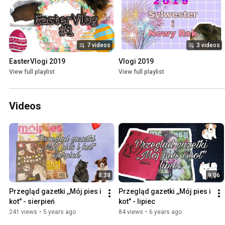
7 videos
3 videos
EasterVlogi 2019
Vlogi 2019
View full playlist
View full playlist
Videos
8:38
9:06
Przegląd gazetki ,,Mój pies i 
Przegląd gazetki ,,Mój pies i 
kot" - sierpień
kot" - lipiec
241 views
•
5 years ago
84 views
•
6 years ago