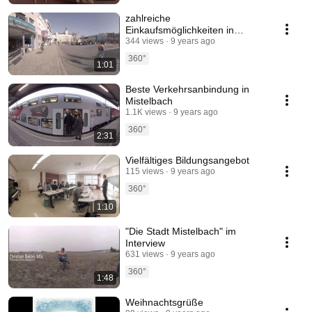
zahlreiche
Einkaufsmöglichkeiten in
Mistelbach
344 views
9 years ago
360°
1:01
Beste Verkehrsanbindung in
Mistelbach
1.1K views
9 years ago
360°
2:31
Vielfältiges Bildungsangebot
115 views
9 years ago
360°
1:10
"Die Stadt Mistelbach" im
Interview
631 views
9 years ago
360°
1:48
Weihnachtsgrüße