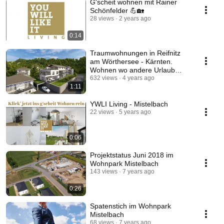
G'scheit wohnen mit Rainer
Schönfelder 💪🏡
28 views
2 years ago
0:14
Traumwohnungen in Reifnitz
am Wörthersee - Kärnten.
Wohnen wo andere Urlaub
machen.
632 views
4 years ago
1:11
YWLI Living - Mistelbach
22 views
5 years ago
0:06
Projektstatus Juni 2018 im
Wohnpark Mistelbach
143 views
7 years ago
0:26
Spatenstich im Wohnpark
Mistelbach
68 views
7 years ago