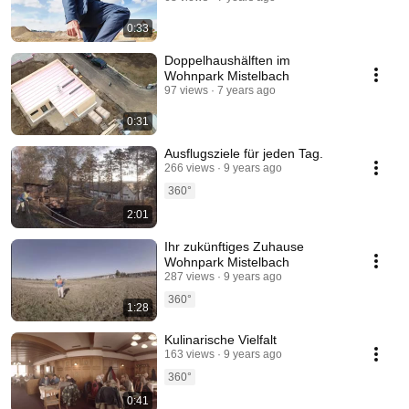
0:33
Doppelhaushälften im
Wohnpark Mistelbach
97 views
7 years ago
0:31
Ausflugsziele für jeden Tag.
266 views
9 years ago
360°
2:01
Ihr zukünftiges Zuhause
Wohnpark Mistelbach
287 views
9 years ago
360°
1:28
Kulinarische Vielfalt
163 views
9 years ago
360°
0:41