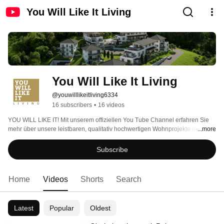
You Will Like It Living
You Will Like It Living
@youwilllikeitliving6334
16 subscribers
•
16 videos
YOU WILL LIKE IT! Mit unserem offiziellen You Tube Channel erfahren Sie 
mehr über unsere leistbaren, qualitativ hochwertigen Wohnprojekte im 
...more
Wiener Umland und die You Will Like it Living GmbH. 
Subscribe
Home
Videos
Shorts
Search
Latest
Popular
Oldest