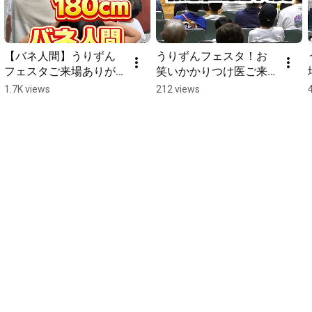
【バネ人間】うりずん
うりずんフェスタ！お
フェスタご来場ありが
笑いかかりつけ医ご来
とうございました！子
場頂いた皆様ありがと
1.7K views
212 views
ども達のバネコールで
うございました✨
大盛り上がり🌸