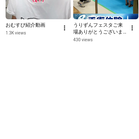
おむすび紹介動画
うりずんフェスタご来
場ありがとうございま
1.3K views
した✨出店ブース&体験
430 views
コーナーダイジェスト
🌸