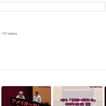
•
97 videos