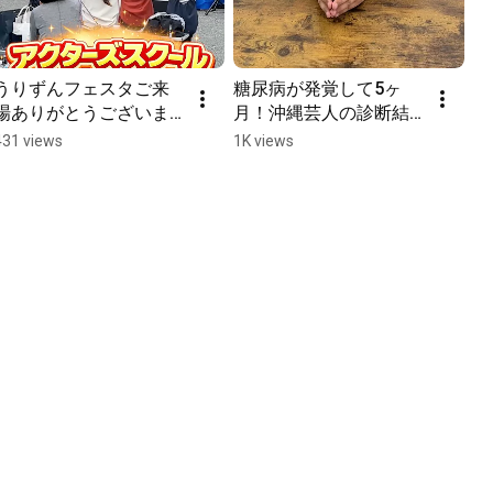
うりずんフェスタご来
糖尿病が発覚して5ヶ
場ありがとうございま
月！沖縄芸人の診断結
した✨アクターズの皆様
果は！？#沖縄 #沖縄県
431 views
1K views
のステージも大盛り上
医師会 #糖尿病
がりでした🌸