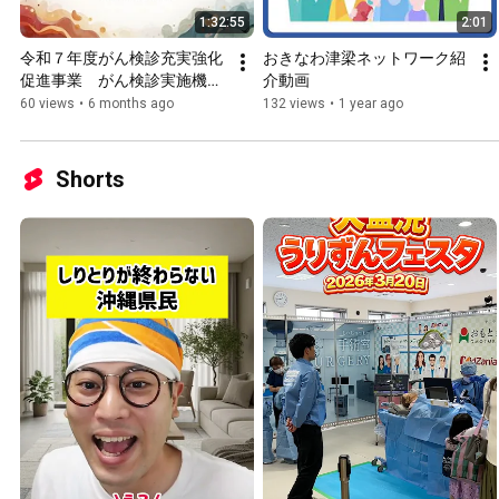
1:32:55
2:01
令和７年度がん検診充実強化
おきなわ津梁ネットワーク紹
促進事業　がん検診実施機関
介動画
実態調査説明会
60 views
•
6 months ago
132 views
•
1 year ago
Shorts