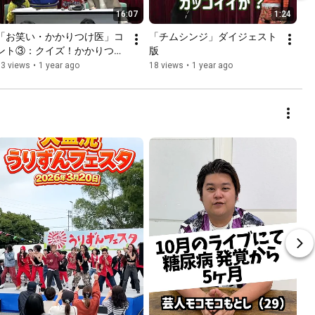
16:07
1:24
「お笑い・かかりつけ医」コ
「チムシンジ」ダイジェスト
ント③：クイズ！かかりつけ
版
イイね
73 views
•
1 year ago
18 views
•
1 year ago