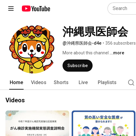
沖縄県医師会
@沖縄県医師会-d4e
•
356 subscribers
More about this channel
...more
Subscribe
Home
Videos
Shorts
Live
Playlists
Videos