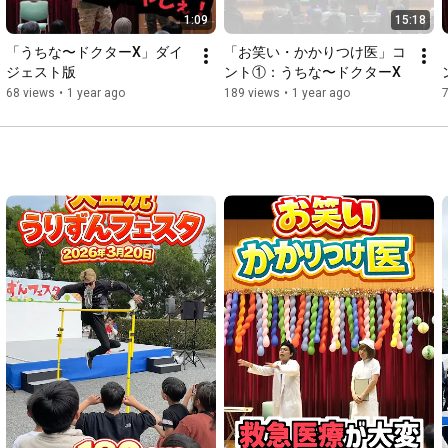
1:09
15:18
「うちな〜ドクターX」ダイ
「お笑い・かかりつけ医」コ
ジェスト版
ント①：うちな〜ドクターX
68 views
•
1 year ago
189 views
•
1 year ago