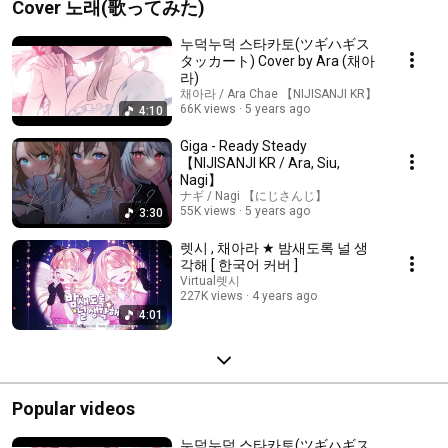
Cover 노래(歌ってみた)
누덕누덕 스타카토(ツギハギス
タッカート) Cover by Ara (채아
라)
채아라 / Ara Chae 【NIJISANJI KR】
66K views
5 years ago
4:10
Giga - Ready Steady
【NIJISANJI KR / Ara, Siu,
Nagi】
ナギ / Nagi 【にじさんじ】
55K views
5 years ago
3:30
렛시 , 채아라 ★ 밤새도록 널 생
각해 [ 한국어 커버 ]
Virtual렛시
227K views
4 years ago
4:01
Popular videos
누덕누덕 스타카토(ツギハギス