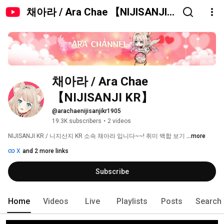
채아라 / Ara Chae 【NIJISANJI
KR】
채아라 / Ara Chae 
【NIJISANJI KR】
@arachaenijisanjikr1905
19.3K subscribers
•
2 videos
NIJISANJI KR / 니지산지 KR 소속 채아라 입니다~~! 취미 백합 보기 
...more
X
and 2 more links
Subscribe
Home
Videos
Live
Playlists
Posts
Search