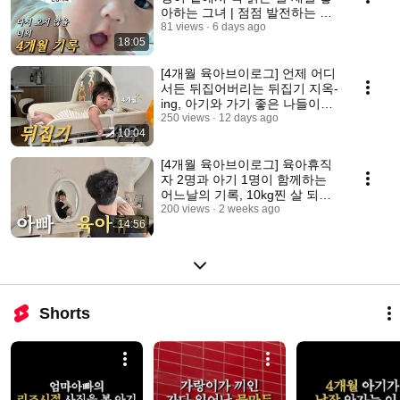
아하는 그녀 | 점점 발전하는 용
트림 | 아기 재우고 집 밥 해먹기
81 views
6 days ago
18:05
| 아기 책 육아 | 육아휴직 일상
[4개월 육아브이로그] 언제 어디
서든 뒤집어버리는 뒤집기 지옥-
ing, 아기와 가기 좋은 나들이장
소, 아기와 외출하기, 육아휴직
250 views
12 days ago
10:04
알차게보내기
[4개월 육아브이로그] 육아휴직
자 2명과 아기 1명이 함께하는
어느날의 기록, 10kg찐 살 되돌
리기 프로젝트
200 views
2 weeks ago
14:56
Shorts