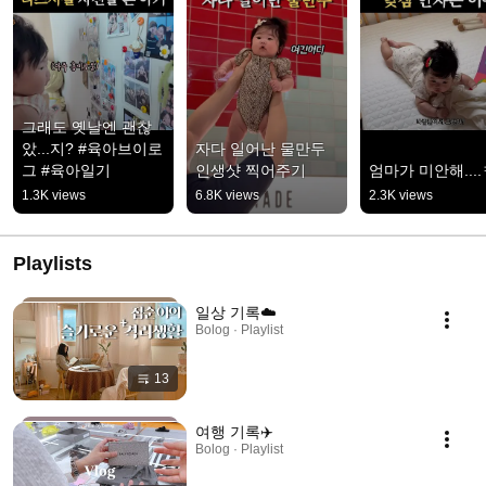
그래도 옛날엔 괜찮
았...지? #육아브이로
자다 일어난 물만두 
그 #육아일기
인생샷 찍어주기
엄마가 미안해...
1.3K views
6.8K views
2.3K views
Playlists
일상 기록☁️
Bolog · Playlist
13
여행 기록✈️
Bolog · Playlist