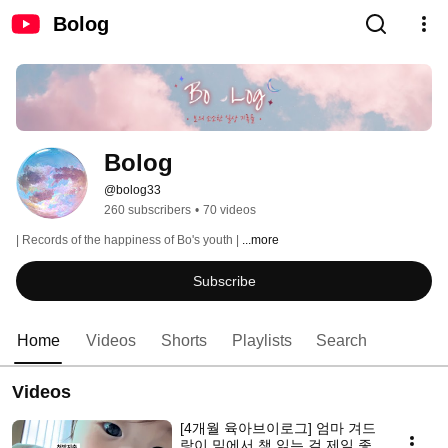
Bolog
Bolog
@bolog33
260 subscribers
•
70 videos
| Records of the happiness of Bo's youth | 
...more
Subscribe
Home
Videos
Shorts
Playlists
Search
Videos
[4개월 육아브이로그] 엄마 겨드
랑이 밑에서 책 읽는 걸 제일 좋