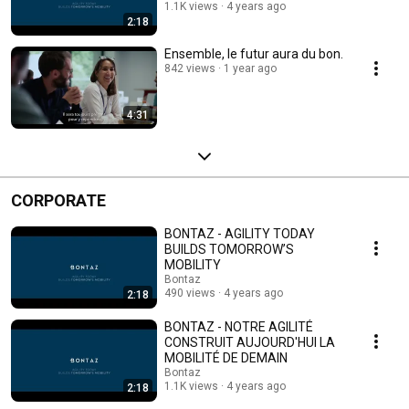
1.1K views
4 years ago
2:18
Ensemble, le futur aura du bon.
842 views
1 year ago
4:31
CORPORATE
BONTAZ - AGILITY TODAY
BUILDS TOMORROW’S
MOBILITY
Bontaz
490 views
4 years ago
2:18
BONTAZ - NOTRE AGILITÉ
CONSTRUIT AUJOURD'HUI LA
MOBILITÉ DE DEMAIN
Bontaz
1.1K views
4 years ago
2:18