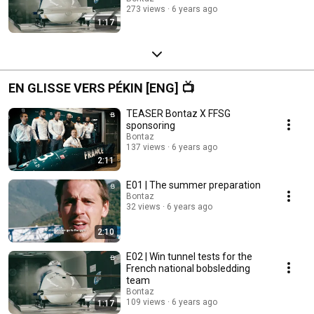
273 views
6 years ago
1:17
EN GLISSE VERS PÉKIN [ENG] 📺
TEASER Bontaz X FFSG
sponsoring
Bontaz
137 views
6 years ago
2:11
E01 | The summer preparation
Bontaz
32 views
6 years ago
2:10
E02 | Win tunnel tests for the
French national bobsledding
team
Bontaz
109 views
6 years ago
1:17