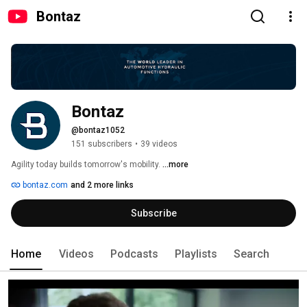
Bontaz
Bontaz
@bontaz1052
151 subscribers
•
39 videos
Agility today builds tomorrow's mobility. 
...more
bontaz.com
and 2 more links
Subscribe
Home
Videos
Podcasts
Playlists
Search