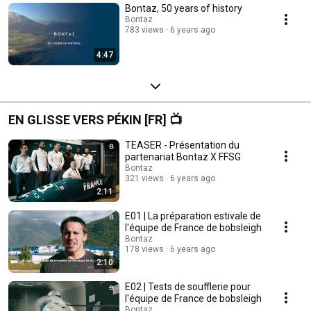
Bontaz, 50 years of history
Bontaz
783 views
6 years ago
4:47
EN GLISSE VERS PÉKIN [FR] 📺
TEASER - Présentation du
partenariat Bontaz X FFSG
Bontaz
321 views
6 years ago
2:11
E01 | La préparation estivale de
l'équipe de France de bobsleigh
Bontaz
178 views
6 years ago
2:10
E02 | Tests de soufflerie pour
l'équipe de France de bobsleigh
Bontaz