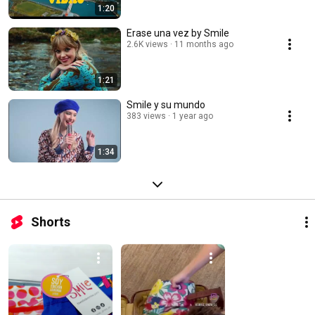
1:20
Erase una vez by Smile
2.6K views
11 months ago
1:21
Smile y su mundo
383 views
1 year ago
1:34
Shorts