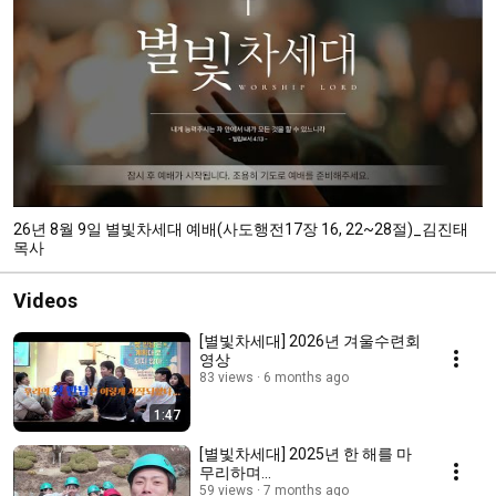
26년 8월 9일 별빛차세대 예배(사도행전17장 16, 22~28절)_김진태
목사
Videos
[별빛차세대] 2026년 겨울수련회
영상
83 views
6 months ago
1:47
[별빛차세대] 2025년 한 해를 마
무리하며...
59 views
7 months ago