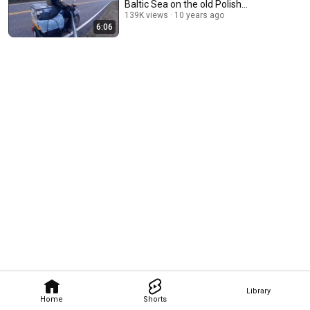
Baltic Sea on the old Polish
motorcycle)
139K views
10 years ago
6:06
Library
Home
Shorts