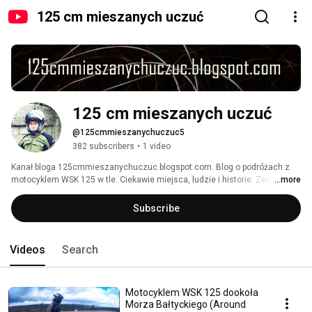
125 cm mieszanych uczuć
125 cm mieszanych uczuć
@125cmmieszanychuczuc5
382 subscribers
•
1 video
Kanał bloga 125cmmieszanychuczuc.blogspot.com. Blog o podróżach z 
motocyklem WSK 125 w tle. Ciekawie miejsca, ludzie i historie. Zero 
...more
opisywania zabytków, napotkanego żarcia i przeżyć z 3 godzinnej jazdy 
autobusem z punktu A do B. 
Subscribe
Videos
Search
Motocyklem WSK 125 dookoła
Morza Bałtyckiego (Around