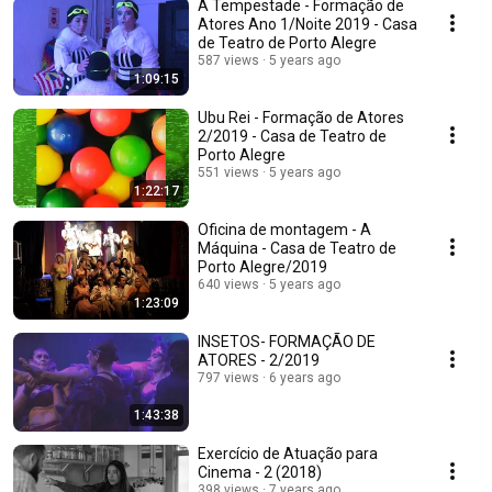
A Tempestade - Formação de
Atores Ano 1/Noite 2019 - Casa
de Teatro de Porto Alegre
587 views
5 years ago
1:09:15
Ubu Rei - Formação de Atores
2/2019 - Casa de Teatro de
Porto Alegre
551 views
5 years ago
1:22:17
Oficina de montagem - A
Máquina - Casa de Teatro de
Porto Alegre/2019
640 views
5 years ago
1:23:09
INSETOS- FORMAÇÃO DE
ATORES - 2/2019
797 views
6 years ago
1:43:38
Exercício de Atuação para
Cinema - 2 (2018)
398 views
7 years ago