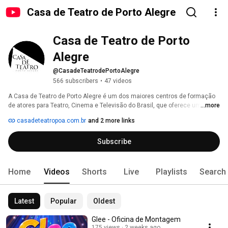
Casa de Teatro de Porto Alegre
Casa de Teatro de Porto 
Alegre
@CasadeTeatrodePortoAlegre
566 subscribers
•
47 videos
A Casa de Teatro de Porto Alegre é um dos maiores centros de formação 
de atores para Teatro, Cinema e Televisão do Brasil, que oferece uma 
...more
grande variedade de cursos destinados aos adultos, crianças e 
casadeteatropoa.com.br
and 2 more links
adolescentes, desde iniciantes aos atores profissionais em busca de 
formação continuada. 
Subscribe
Home
Videos
Shorts
Live
Playlists
Search
Latest
Popular
Oldest
Glee - Oficina de Montagem
175 views
2 weeks ago