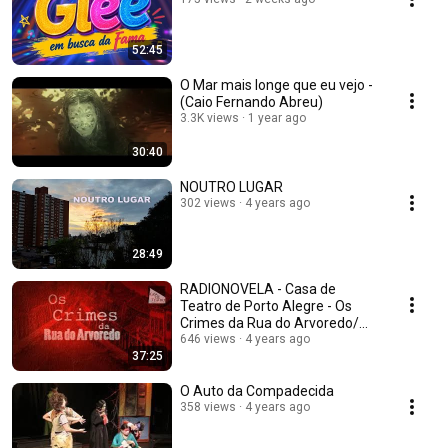
52:45
O Mar mais longe que eu vejo -
(Caio Fernando Abreu)
3.3K views
1 year ago
30:40
NOUTRO LUGAR
302 views
4 years ago
28:49
RADIONOVELA - Casa de
Teatro de Porto Alegre - Os
Crimes da Rua do Arvoredo/
2021
646 views
4 years ago
37:25
O Auto da Compadecida
358 views
4 years ago