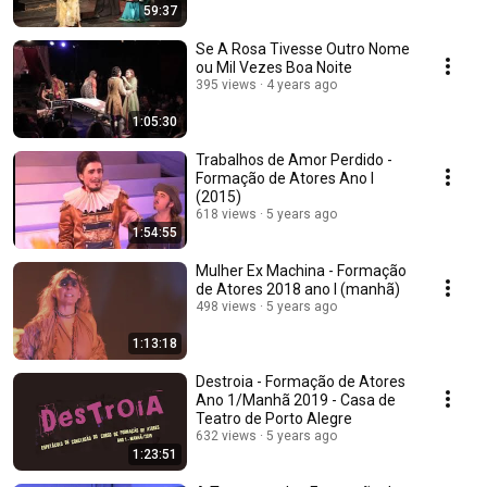
59:37
Se A Rosa Tivesse Outro Nome
ou Mil Vezes Boa Noite
395 views
4 years ago
1:05:30
Trabalhos de Amor Perdido -
Formação de Atores Ano I
(2015)
618 views
5 years ago
1:54:55
Mulher Ex Machina - Formação
de Atores 2018 ano I (manhã)
498 views
5 years ago
1:13:18
Destroia - Formação de Atores
Ano 1/Manhã 2019 - Casa de
Teatro de Porto Alegre
632 views
5 years ago
1:23:51