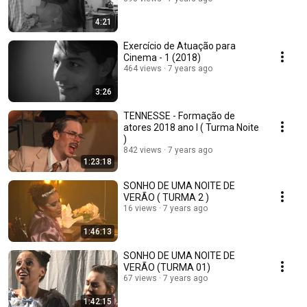
4:21
Exercício de Atuação para
Cinema - 1 (2018)
464 views
7 years ago
3:26
TENNESSE - Formação de
atores 2018 ano l ( Turma Noite
)
842 views
7 years ago
1:23:18
SONHO DE UMA NOITE DE
VERÃO ( TURMA 2 )
16 views
7 years ago
1:46:13
SONHO DE UMA NOITE DE
VERÃO (TURMA 01)
67 views
7 years ago
1:42:15