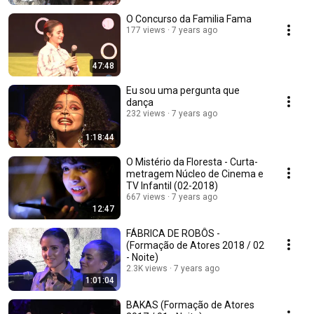
O Concurso da Familia Fama
177 views
7 years ago
47:48
Eu sou uma pergunta que
dança
232 views
7 years ago
1:18:44
O Mistério da Floresta - Curta-
metragem Núcleo de Cinema e
TV Infantil (02-2018)
667 views
7 years ago
12:47
FÁBRICA DE ROBÔS -
(Formação de Atores 2018 / 02
- Noite)
2.3K views
7 years ago
1:01:04
BAKAS (Formação de Atores