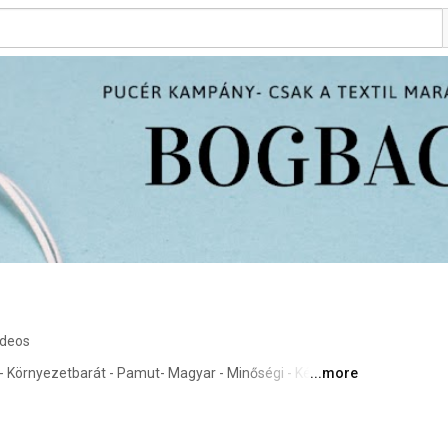
ideos
 - Környezetbarát - Pamut- Magyar - Minőségi - Kézzel 
...more