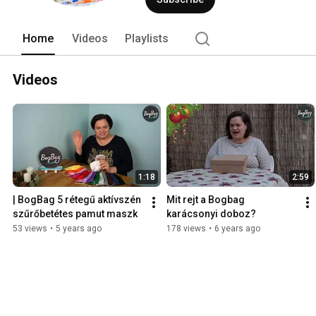
Home
Videos
Playlists
Videos
1:18
2:59
| BogBag 5 rétegű aktívszén 
Mit rejt a Bogbag 
szűrőbetétes pamut maszk
karácsonyi doboz?
53 views
•
5 years ago
178 views
•
6 years ago