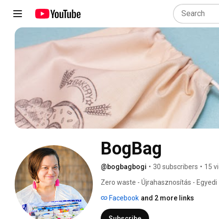
BogBag
@bogbagbogi
•
30 subscribers
•
15 v
Zero waste - Újrahasznosítás - Egyedi
készült - Textil - Ajándék 
Facebook
and 2 more links
Subscribe