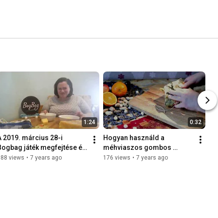
1:24
0:32
A 2019. március 28-i 
Hogyan használd a 
Bogbag játék megfejtése és 
méhviaszos gombos 
a nyertes sorsolása
Bogpackot?
188 views
•
7 years ago
176 views
•
7 years ago