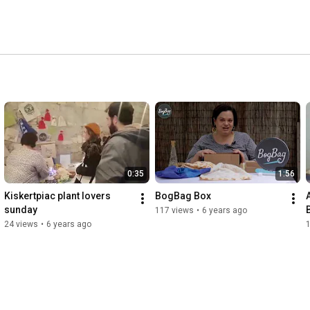
0:35
1:56
Kiskertpiac plant lovers 
BogBag Box
sunday
117 views
•
6 years ago
24 views
•
6 years ago