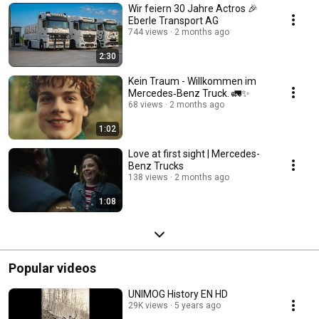
Wir feiern 30 Jahre Actros 🎉
Eberle Transport AG
744 views
2 months ago
2:30
Kein Traum - Willkommen im
Mercedes‑Benz Truck. 🚛✨
68 views
2 months ago
1:02
Love at first sight | Mercedes-
Benz Trucks
138 views
2 months ago
1:08
Popular videos
UNIMOG History EN HD
29K views
5 years ago