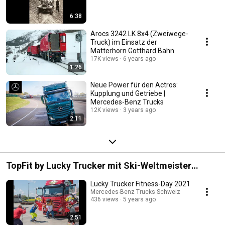
6:38
Arocs 3242 LK 8x4 (Zweiwege-
Truck) im Einsatz der
Matterhorn Gotthard Bahn.
17K views
6 years ago
1:26
Neue Power für den Actros:
Kupplung und Getriebe |
Mercedes-Benz Trucks
12K views
3 years ago
2:11
TopFit by Lucky Trucker mit Ski-Weltmeister
Patrick Küng
Lucky Trucker Fitness-Day 2021
Mercedes-Benz Trucks Schweiz
436 views
5 years ago
2:51