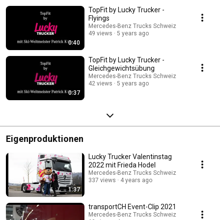
TopFit by Lucky Trucker -
Flyings
Mercedes-Benz Trucks Schweiz
49 views
5 years ago
0:40
TopFit by Lucky Trucker -
Gleichgewichtsübung
Mercedes-Benz Trucks Schweiz
42 views
5 years ago
0:37
Eigenproduktionen
Lucky Trucker Valentinstag
2022 mit Frieda Hodel
Mercedes-Benz Trucks Schweiz
337 views
4 years ago
1:37
transportCH Event-Clip 2021
Mercedes-Benz Trucks Schweiz