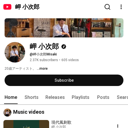
岬 小次郎
岬 小次郎
@岬小次郎Misaki
2.37K subscribers
•
605 videos
20歳アーティスト。 
...more
Subscribe
Home
Shorts
Releases
Playlists
Posts
Sear
Music videos
現代風刺歌
岬 小次郎