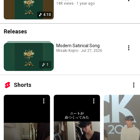
18K views
1 year ago
4:10
Releases
Modern Satirical Song
Misaki Kojiro · Jul 27, 2026
1
Shorts