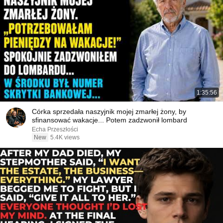
1:35:56
Córka sprzedała naszyjnik mojej zmarłej żony, by
sfinansować wakacje... Potem zadzwonił lombard
Echa Przeszłości
New
5.4K views