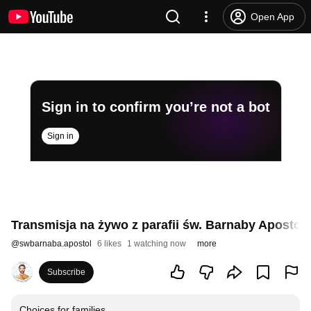
Open App
Sign in to confirm you’re not a bot
Sign in
Transmisja na żywo z parafii św. Barnaby Apostoł
@
swbarnaba.apostol
6 likes
1 watching now
more
Subscribe
Choices for families