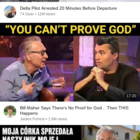
Delta Pilot Arrested 20 Minutes Before Departure
74 Gear
•
11M views
17:20
Bill Maher Says There’s No Proof for God... Then THIS
Happens
Jaiden Forrest
•
1.9M views