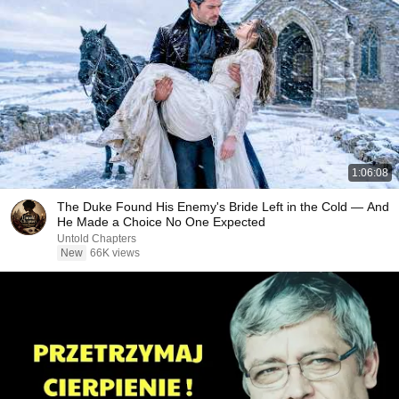
1:06:08
The Duke Found His Enemy's Bride Left in the Cold — And
He Made a Choice No One Expected
Untold Chapters
New
66K views