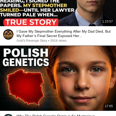
1:15:57
I Gave My Stepmother Everything After My Dad Died, But
My Father’s Final Secret Exposed Her...
Gold's Revenge Story
•
391K views
17:05