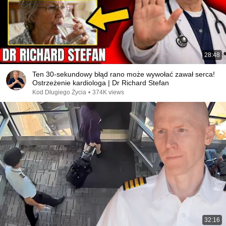
28:48
Ten 30-sekundowy błąd rano może wywołać zawał serca!
Ostrzeżenie kardiologa | Dr Richard Stefan
Kod Długiego Życia
•
374K views
32:16