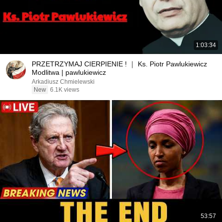
1:03:34
PRZETRZYMAJ CIERPIENIE ! ｜ Ks. Piotr Pawlukiewicz
Modlitwa | pawlukiewicz
Arkadiusz Chmielewski
New
6.1K views
53:57