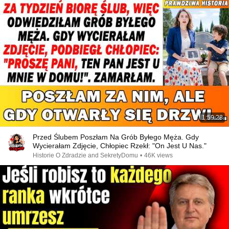
1:59:28
Przed Ślubem Poszłam Na Grób Byłego Męża. Gdy
Wycierałam Zdjęcie, Chłopiec Rzekł: "On Jest U Nas."
Historie O Zdradzie and SekretyDomu
•
46K views