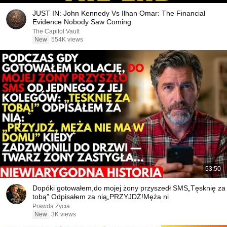
JUST IN: John Kennedy Vs Ilhan Omar: The Financial
Evidence Nobody Saw Coming
The Capitol Vault
New
554K views
53:50
Dopóki gotowałem,do mojej żony przyszedł SMS„Tęsknię za
tobą” Odpisałem za nią„PRZYJDŻ!Męża ni
Prawda Życia
New
3K views