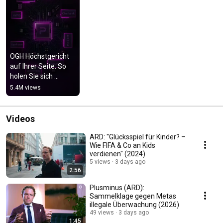
OGH Höchstgericht 
auf Ihrer Seite: So 
holen Sie sich 
Kreditgebühren 
5.4M views
zurück
Videos
ARD: "Glücksspiel für Kinder? –
Wie FIFA & Co an Kids
verdienen" (2024)
5 views
3 days ago
2:56
Plusminus (ARD):
Sammelklage gegen Metas
illegale Überwachung (2026)
49 views
3 days ago
1:45